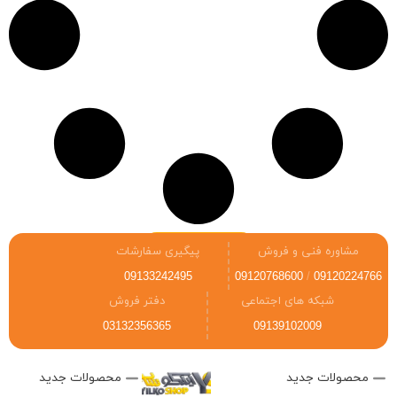
نمایش بیشتر
مشاوره فنی و فروش
پیگیری سفارشات
09133242495
09120768600
/
09120224766
شبکه های اجتماعی
دفتر فروش
03132356365
09139102009
محصولات جدید
محصولات جدید