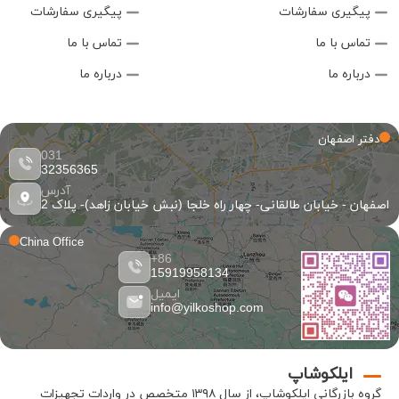
پیگیری سفارشات
پیگیری سفارشات
تماس با ما
تماس با ما
درباره ما
درباره ما
دفتر اصفهان
031
32356365
آدرس
اصفهان - خیابان طالقانی- چهار راه خلجا (نبش خیابان زاهد)- پلاک 2
China Office
86+
15919958134
ایمیل
info@yilkoshop.com
ایلکوشاپ
گروه بازرگانی
ایلکوشاپ
، از سال ۱۳۹۸ متخصص در واردات تجهیزات