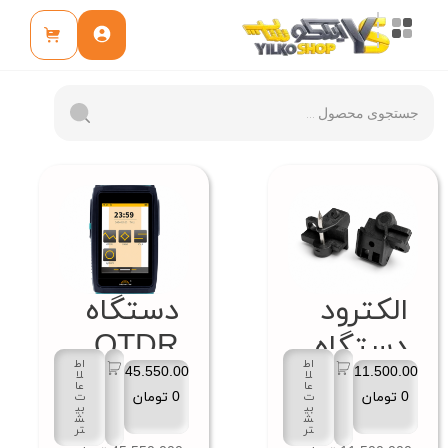
الکترود
دستگاه
دستگاه
OTDR
اط
اط
جوش
پنج کاره
45.550.00
11.500.00
لا
لا
عا
عا
0
تومان
0
تومان
ت
ت
فیبر
ZS1000
بی
بی
ش
ش
تر
تر