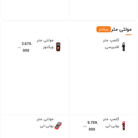
مول
تی متر
بیشتر
کلمپ متر
مولتی متر
3.670.
نامو
افنیرسی
ویکتور
000
جود
(VICTOR)
(FNIRSI)
VC97
DMC-100
(تولید
سال
2021)
کلمپ متر
مولتی متر
9.769.
نامو
یونی-تی
یونی-تی
000
جود
(UNI-T)
(UNI-T)