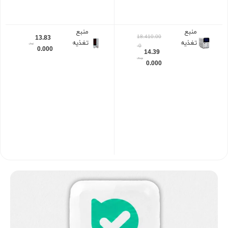
منبع
منبع
18.410.00
13.83
تغذیه
تغذیه
0
0.000
14.39
وانپتک
وانپتک
0.000
(WANPT
(WANPT
EK) NPS
EK)
3010W
GPS3010
D