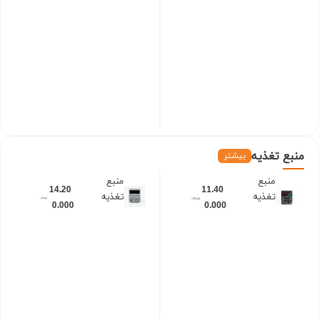
UT136C
UT210E
PLUS
منبع
تغذیه
بیشتر
منبع
منبع
14.20
11.40
تغذیه
تغذیه
0.000
0.000
متغیر
داژنگ
آزمایشگاه
(DAZHEN
ی بتا
G ) PS-
A305D
BPS-
L3251 (32
ولت، 5
آمپر)