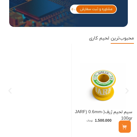
محبوب‌ترین
لحیم کاری
سیم لحیم ژرف(JARF) 0.6mm-
100gr
م
1.500.000