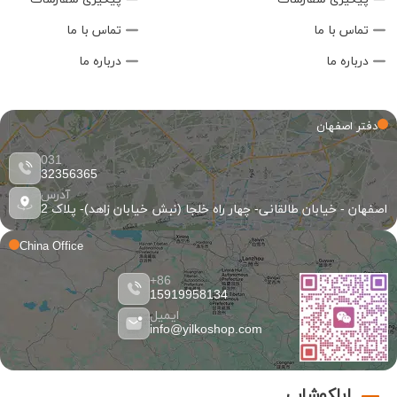
تماس با ما
تماس با ما
درباره ما
درباره ما
دفتر اصفهان
031
32356365
آدرس
اصفهان - خیابان طالقانی- چهار راه خلجا (نبش خیابان زاهد)- پلاک 2
China Office
86+
15919958134
ایمیل
info@yilkoshop.com
ایلکوشاپ