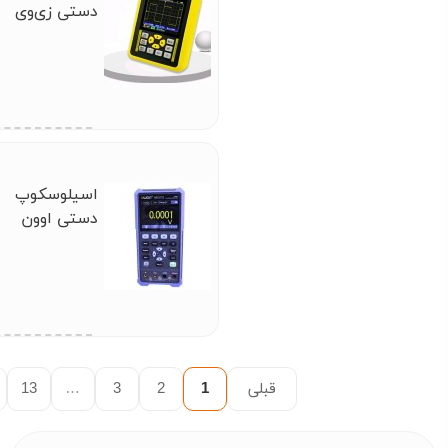
دستی زی‌وی
(ZEEWEII)
DSO1511G
اسیلوسکوپ
دستی اوون
(OWON)
HDS272S
قبلی
1
2
3
…
13