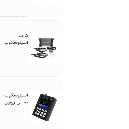
کارت
اسیلوسکوپ
هانتک
(HANTEK)
6022BE
اسیلوسکوپ
دستی زی‌وی
(ZEEWEII)
DSO1C81