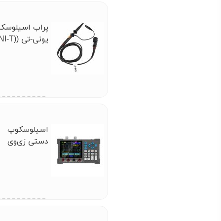
پراب اسیلوسک
یونی-تی (-T
UT-P04
اسیلوسکوپ
دستی زی‌وی
(ZEEWEII)
DSO3D12