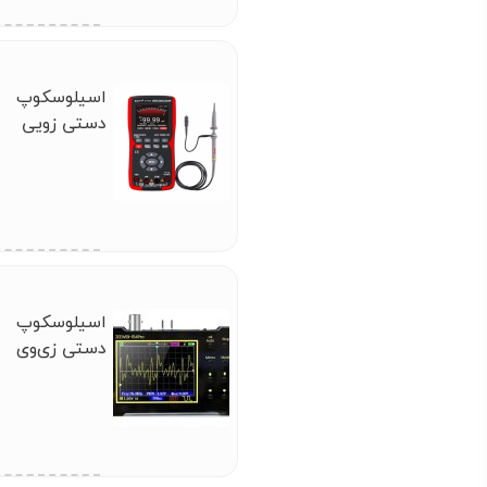
اسیلوسکوپ
دستی زویی
(ZOYI) ZT-702S
اسیلوسکوپ
دستی زی‌وی
(ZEEWEII)
DSO154 Pro
1MHz