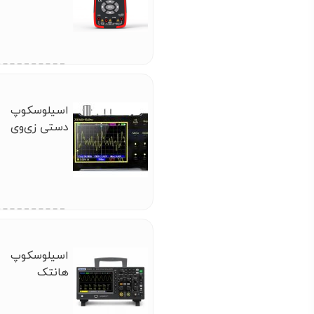
اسیلوسکوپ
دستی زی‌وی
(ZEEWEII)
DSO154 Pro
18MHz
اسیلوسکوپ
هانتک
ANTEK) DSO
2C10