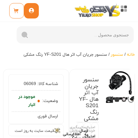
خانه
/
سنسور
/ سنسور جریان آب اثر هال YF-S201 رنگ مشکی
سنسور
شناسه کالا:
06069
جریان
آب اثر
موجود در
هال YF-
وضعیت:
S201
انبار
رنگ
ارسال فوری
مشکی
امتیاز
ارسال
پیگیری
خریداران
سفارش
ارسال
قیمت سایت به روز است
اطلاع‌رسانی
به
امتیازی
پیامکی