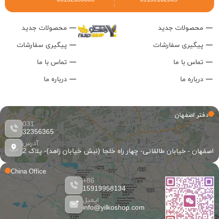
محصولات جدید
محصولات جدید
پیگیری سفارشات
پیگیری سفارشات
تماس با ما
تماس با ما
درباره ما
درباره ما
دفتر اصفهان
031
32356365
آدرس
اصفهان - خیابان طالقانی- چهار راه خلجا (نبش خیابان زاهد)- پلاک 2
China Office
86+
15919958134
ایمیل
info@yilkoshop.com