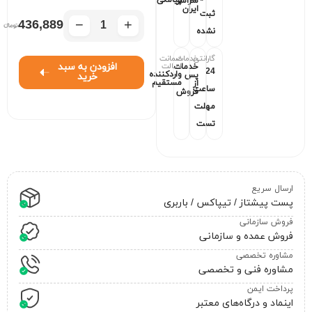
سراسر
ایران
ثبت
−
+
436,889
نشده
گارانتی
خدمات
ضمانت
اصالت
افزودن به سبد
خدمات
24
واردکننده
پس
خرید
مستقیم
از
ساعت
فروش
مهلت
تست
ارسال سریع
پست پیشتاز / تیپاکس / باربری
فروش سازمانی
فروش عمده و سازمانی
مشاوره تخصصی
مشاوره فنی و تخصصی
پرداخت ایمن
اینماد و درگاه‌های معتبر