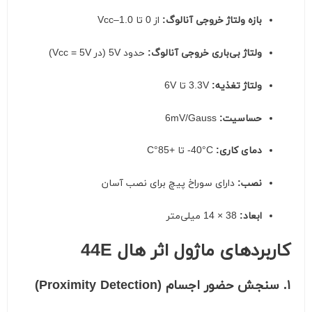
بازه ولتاژ خروجی آنالوگ:
از 0 تا Vcc–1.0
ولتاژ بی‌باری خروجی آنالوگ:
حدود 5V (در Vcc = 5V)
ولتاژ تغذیه:
3.3V تا 6V
حساسیت:
6mV/Gauss
دمای کاری:
‎-40°C تا +85°C
نصب:
دارای سوراخ پیچ برای نصب آسان
ابعاد:
38 × 14 میلی‌متر
کاربردهای ماژول اثر هال 44E
۱. سنجش حضور اجسام (Proximity Detection)