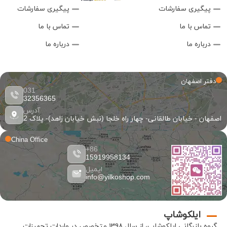
پیگیری سفارشات
پیگیری سفارشات
تماس با ما
تماس با ما
درباره ما
درباره ما
دفتر اصفهان
031
32356365
آدرس
اصفهان - خیابان طالقانی- چهار راه خلجا (نبش خیابان زاهد)- پلاک 2
China Office
86+
15919958134
ایمیل
info@yilkoshop.com
ایلکوشاپ
گروه بازرگانی
ایلکوشاپ
، از سال ۱۳۹۸ متخصص در واردات تجهیزات