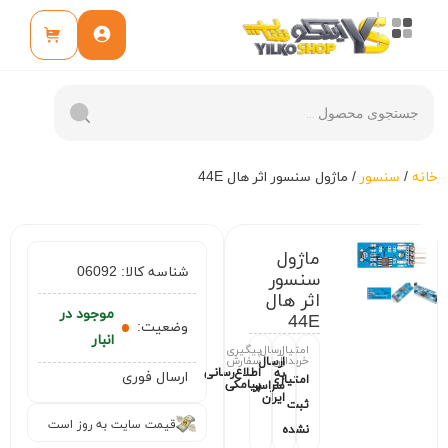
خانه
/
سنسور
/ ماژول سنسور اثر هال 44E
ماژول
شناسه کالا:
06092
سنسور
اثر هال
موجود در
44E
وضعیت:
انبار
امتیاز
ارسال
پیگیری
خریداران
سفارش
ارسال
اطلاع‌رسانی
به
ارسال فوری
امتیازی
پیامکی
سراسر
ایران
ثبت
قیمت سایت به روز است
نشده