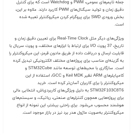
جمله تایمرهای عمومی، PWM و Watchdog است که برای کنترل
دقیق زمان و تولید سیگنال‌های PWM کاربرد دارند. علاوه بر این،
بخش ورودی SWD برای پروگرام کردن میکروکنترلر تعبیه شده
است.
ویژگی‌های دیگر مثل Real-Time Clock برای تعیین دقیق زمان و
تاریخ، 37 پورت I/O برای ارتباط با ابزارهای مختلف، و پورت سریال با
قابلیت ارسال و دریافت داده از طریق مادون قرمز، این میکروکنترلر را
به گزینه‌ای مناسب برای پروژه‌های مختلف الکترونیکی تبدیل کرده
است. سازگاری با محیط‌های توسعه مانند STM32Cube و
کامپایلرهای ARM نظیر Keil MDK و GCC، استفاده از این
میکروکنترلر را برای کاربران آسان‌تر کرده است. خرید
STM32F103C8T6 به دلیل ویژگی‌های کاربردی‌اش، انتخابی عالی
برای پروژه‌هایی همچون کنترلرهای صنعتی، رباتیک، و سیستم‌های
هوشمند محسوب می‌شود. برای راحتی بیشتر، این نمونه از انواع
میکروکنترلر به‌صورت ماژول هدر برد نیز در بازار موجود است.