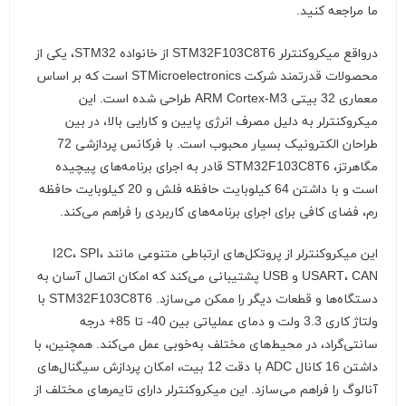
ما مراجعه کنید.
درواقع میکروکنترلر STM32F103C8T6 از خانواده STM32، یکی از
محصولات قدرتمند شرکت STMicroelectronics است که بر اساس
معماری 32 بیتی ARM Cortex-M3 طراحی شده است. این
میکروکنترلر به دلیل مصرف انرژی پایین و کارایی بالا، در بین
طراحان الکترونیک بسیار محبوب است. با فرکانس پردازشی 72
مگاهرتز، STM32F103C8T6 قادر به اجرای برنامه‌های پیچیده
است و با داشتن 64 کیلوبایت حافظه فلش و 20 کیلوبایت حافظه
رم، فضای کافی برای اجرای برنامه‌های کاربردی را فراهم می‌کند.
این میکروکنترلر از پروتکل‌های ارتباطی متنوعی مانند I2C، SPI،
USART، CAN و USB پشتیبانی می‌کند که امکان اتصال آسان به
دستگاه‌ها و قطعات دیگر را ممکن می‌سازد. STM32F103C8T6 با
ولتاژ کاری 3.3 ولت و دمای عملیاتی بین 40- تا 85+ درجه
سانتی‌گراد، در محیط‌های مختلف به‌خوبی عمل می‌کند. همچنین، با
داشتن 16 کانال ADC با دقت 12 بیت، امکان پردازش سیگنال‌های
آنالوگ را فراهم می‌سازد. این میکروکنترلر دارای تایمرهای مختلف از