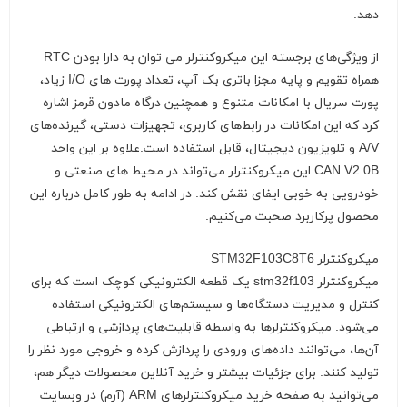
دهد.
از ویژگی‌های برجسته این میکروکنترلر می توان به دارا بودن RTC
همراه تقویم و پایه مجزا باتری بک آپ، تعداد پورت های I/O زیاد،
پورت سریال با امکانات متنوع و همچنین درگاه مادون قرمز اشاره
کرد که این امکانات در رابط‌های کاربری، تجهیزات دستی، گیرنده‌های
A/V و تلویزیون دیجیتال، قابل استفاده است.علاوه بر این واحد
CAN V2.0B این میکروکنترلر می‌تواند در محیط های صنعتی و
خودرویی به خوبی ایفای نقش کند. در ادامه به طور کامل درباره این
محصول پرکاربرد صحبت می‌کنیم.
میکروکنترلر STM32F103C8T6
میکروکنترلر stm32f103 یک قطعه الکترونیکی کوچک است که برای
کنترل و مدیریت دستگاه‌ها و سیستم‌های الکترونیکی استفاده
می‌شود. میکروکنترلرها به واسطه قابلیت‌های پردازشی و ارتباطی
آن‌ها، می‌توانند داده‌های ورودی را پردازش کرده و خروجی مورد نظر را
تولید کنند. برای جزئیات بیشتر و خرید آنلاین محصولات دیگر هم،
می‌توانید به صفحه خرید میکروکنترلرهای ARM (آرم) در وبسایت