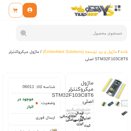
خانه
/
ماژول و برد توسعه (Embedded Sulotions)
/ ماژول میکروکنترلر
STM32F103C8T6 اصلی
ماژول
شناسه کالا:
06011
میکروکنترلر
STM32F103C8T6
موجود در
اصلی
وضعیت:
انبار
امتیاز
ارسال
پیگیری
خریداران
سفارش
ارسال
اطلاع‌رسانی
به
ارسال فوری
امتیازی
پیامکی
سراسر
ایران
ثبت