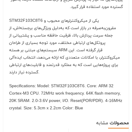
گسترده مورد استفاده قرار گیرد.
STM32F103C8T6 یکی از میکروکنترلرهای محبوب و
مقرون‌به‌صرفه در بازار است که به‌دلیل ویژگی‌های برجسته‌اش، از
جمله سرعت پردازش بالا، ظرفیت حافظه مناسب و پشتیبانی از
پروتکل‌های ارتباطی مختلف، مورد توجه بسیاری از طراحان
سیستم‌های مبتنی بر هسته ARM قرار گرفته است. این
میکروکنترلر، با امکانات متعددی که ارائه می‌دهد، انتخاب ایده‌آلی
برای پروژه‌هایی است که به عملکرد قدرتمند و قابلیت‌های ارتباطی
گسترده نیاز دارند.
Specifications: Model: STM32F103C8T6. Core: ARM 32
Cortex-M3 CPU. 72MHz work frequency. 64K flash memory,
20K SRAM. 2.0-3.6V power, I/O. Reset(POR/PDR). 4-16MHz
crystal. Size: 5.3cm x 2.2cm Color: Blue
محصولات
مشابه