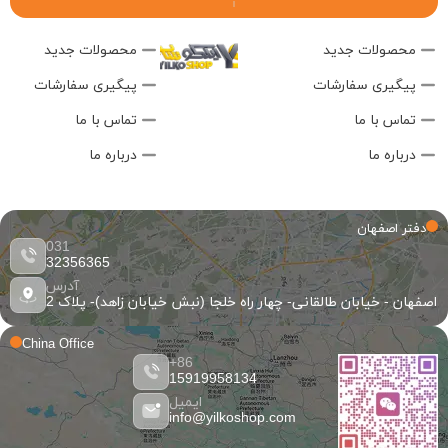
محصولات جدید
محصولات جدید
پیگیری سفارشات
پیگیری سفارشات
تماس با ما
تماس با ما
درباره ما
درباره ما
دفتر اصفهان
031
32356365
آدرس
اصفهان - خیابان طالقانی- چهار راه خلجا (نبش خیابان زاهد)- پلاک 2
China Office
86+
15919958134
ایمیل
info@yilkoshop.com