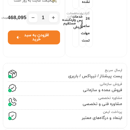
قیمت سایت به روز است
نشده
گارانتی
خدمات
ضمانت
−
+
اصالت
468,095
خدمات
24
واردکننده
پس
مستقیم
از
ساعت
فروش
مهلت
افزودن به سبد
خرید
تست
ارسال سریع
پست پیشتاز / تیپاکس / باربری
فروش سازمانی
فروش عمده و سازمانی
مشاوره تخصصی
مشاوره فنی و تخصصی
پرداخت ایمن
اینماد و درگاه‌های معتبر