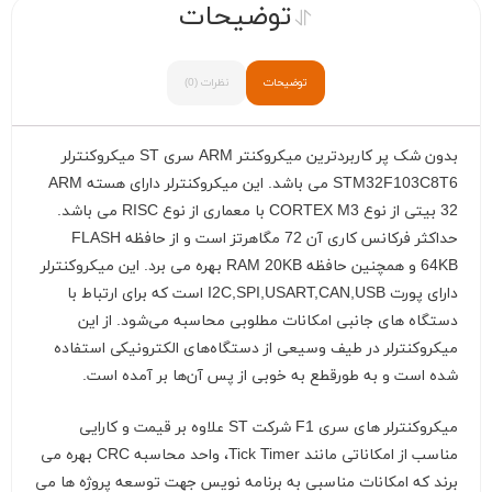
توضیحات
توضیحات
نظرات (0)
بدون شک پر کاربردترین میکروکنتر ARM سری ST میکروکنترلر
STM32F103C8T6 می باشد. این میکروکنترلر دارای هسته ARM
32 بیتی از نوع CORTEX M3 با معماری از نوع RISC می باشد.
حداکثر فرکانس کاری آن 72 مگاهرتز است و از حافظه FLASH
64KB و همچنین حافظه RAM 20KB بهره می برد. این میکروکنترلر
دارای پورت I2C,SPI,USART,CAN,USB است که برای ارتباط با
دستگاه های جانبی امکانات مطلوبی محاسبه می‌شود. از این
میکروکنترلر در طیف وسیعی از دستگاه‌های الکترونیکی استفاده
شده است و به‌ طورقطع به خوبی از پس آن‌ها بر آمده است.
میکروکنترلر های سری F1 شرکت ST علاوه بر قیمت و کارایی
مناسب از امکاناتی مانند Tick Timer، واحد محاسبه CRC بهره می
برند که امکانات مناسبی به برنامه نویس جهت توسعه پروژه ها می