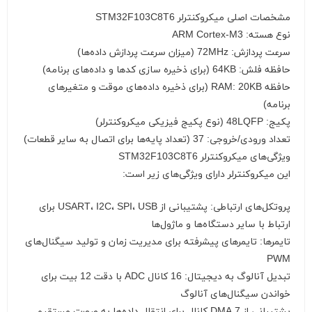
مشخصات اصلی میکروکنترلر STM32F103C8T6
نوع هسته: ARM Cortex-M3
سرعت پردازش: 72MHz (میزان سرعت پردازش داده‌ها)
حافظه فلش: 64KB (برای ذخیره سازی کدها و داده‌های برنامه)
حافظه RAM: 20KB (برای ذخیره داده‌های موقت و متغیرهای
برنامه)
پکیج: 48LQFP (نوع پکیج فیزیکی میکروکنترلر)
تعداد ورودی/خروجی: 37 (تعداد پایه‌ها برای اتصال به سایر قطعات)
ویژگی‌های میکروکنترلر STM32F103C8T6
این میکروکنترلر دارای ویژگی‌های زیر است:
پروتکل‌های ارتباطی: پشتیبانی از USART، I2C، SPI، USB برای
ارتباط با سایر دستگاه‌ها و ماژول‌ها
تایمرها: تایمرهای پیشرفته برای مدیریت زمان و تولید سیگنال‌های
PWM
تبدیل آنالوگ به دیجیتال: 16 کانال ADC با دقت 12 بیت برای
خواندن سیگنال‌های آنالوگ
پشتیبانی از DMA 7 کانال برای انتقال داده‌ها به صورت مستقیم