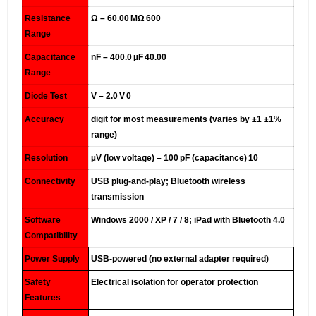
Resistance
600 Ω – 60.00 MΩ
Range
Capacitance
40.00 nF – 400.0 µF
Range
Diode Test
0 V – 2.0 V
Accuracy
±1% ±1 digit for most measurements (varies by
range)
Resolution
10 µV (low voltage) – 100 pF (capacitance)
Connectivity
USB plug-and-play; Bluetooth wireless
transmission
Software
Windows 2000 / XP / 7 / 8; iPad with Bluetooth 4.0
Compatibility
Power Supply
USB-powered (no external adapter required)
Safety
Electrical isolation for operator protection
Features