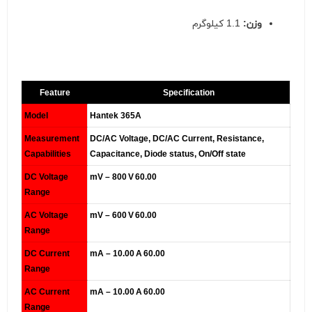
وزن:
1.1 کیلوگرم
Feature
Specification
Model
Hantek 365A
Measurement
DC/AC Voltage, DC/AC Current, Resistance,
Capabilities
Capacitance, Diode status, On/Off state
DC Voltage
60.00 mV – 800 V
Range
AC Voltage
60.00 mV – 600 V
Range
DC Current
60.00 mA – 10.00 A
Range
AC Current
60.00 mA – 10.00 A
Range