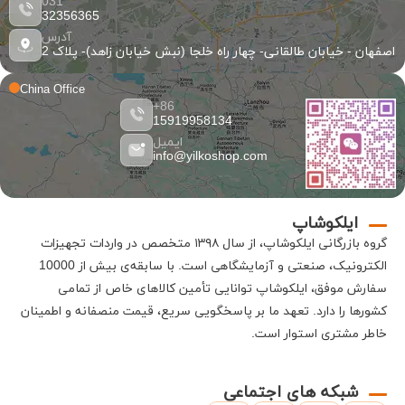
031
32356365
آدرس
اصفهان - خیابان طالقانی- چهار راه خلجا (نبش خیابان زاهد)- پلاک 2
China Office
86+
15919958134
ایمیل
info@yilkoshop.com
ایلکوشاپ
گروه بازرگانی
ایلکوشاپ
، از سال ۱۳۹۸ متخصص در واردات تجهیزات
الکترونیک، صنعتی و آزمایشگاهی است
.
با سابقه‌ی بیش از 10000
سفارش موفق،
ایلکوشاپ
توانایی تأمین کالاهای خاص از تمامی
کشورها را دارد
.
تعهد ما بر پاسخگویی سریع، قیمت منصفانه و اطمینان
خاطر مشتری استوار است
.
شبکه های اجتماعی