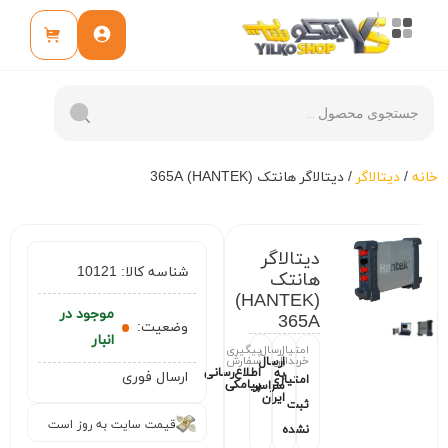
خانه
/
دیتالاگر
/ ديتالاگر هانتک (HANTEK) 365A
ديتالاگر
شناسه کالا:
10121
هانتک
(HANTEK)
موجود در
365A
وضعیت:
انبار
امتیاز
ارسال
پیگیری
خریداران
سفارش
ارسال
اطلاع‌رسانی
به
ارسال فوری
امتیازی
پیامکی
سراسر
ایران
ثبت
قیمت سایت به روز است
نشده