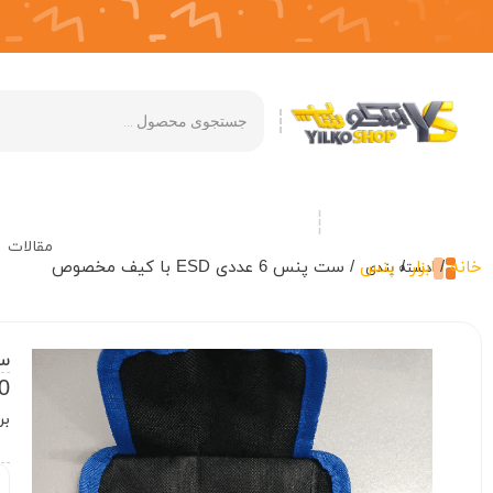
مقالات
خانه
/
ابزار
/
پنس
/ ست پنس 6 عددی ESD با کیف مخصوص
دسته بندی
ست پ
-10
برا