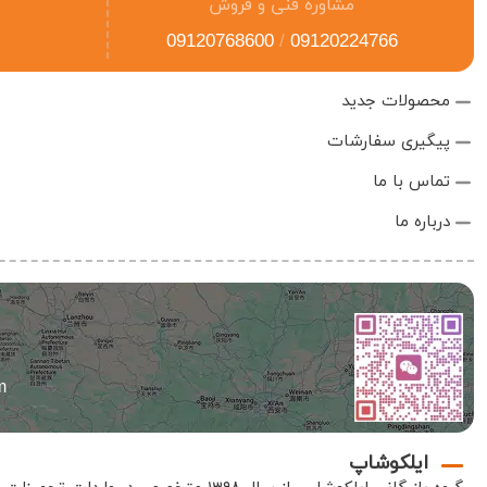
مشاوره فنی و فروش
09120768600
/
09120224766
محصولات جدید
پیگیری سفارشات
تماس با ما
درباره ما
m
ایلکوشاپ