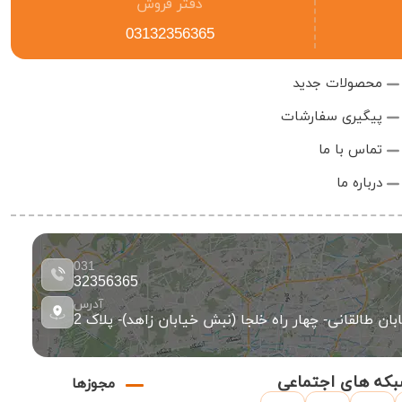
دفتر فروش
03132356365
محصولات جدید
پیگیری سفارشات
تماس با ما
درباره ما
031
32356365
آدرس
ان طالقانی- چهار راه خلجا (نبش خیابان زاهد)- پلاک 2
که های اجتماعی
مجوزها