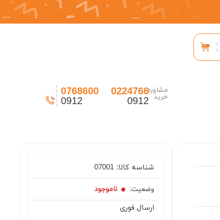
0768600
0224766
مشاوره
خرید
0912
0912
شناسه کالا:
07001
وضعیت:
ناموجود
ارسال فوری