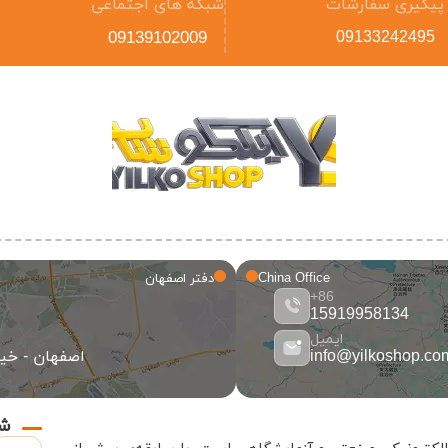
پیگیری سفارشات
شبکه های اجتماعی
09139102009
09133242495
China Office
دفتر اصفهان
86+
15919958134
ایمیل
info@yilkoshop.co
اصفهان - خیاب
شب