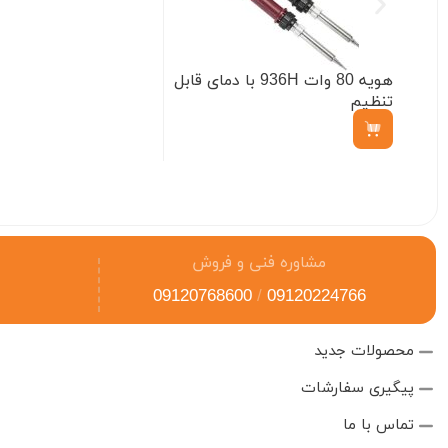
هویه 80 وات 936H با دمای قابل
تنظیم
ناموجود
مشاوره فنی و فروش
09120768600
/
09120224766
محصولات جدید
پیگیری سفارشات
تماس با ما