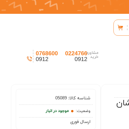
0768600
0224766
مشاوره
خرید
0912
0912
شناسه کالا:
05089
شان
وضعیت:
موجود در انبار
ارسال فوری