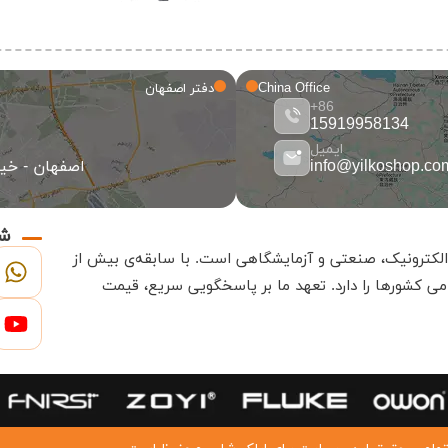
China Office
دفتر اصفهان
86+
15919958134
ایمیل
info@yilkoshop.co
اصفهان - خیاب
شب
.
با سابقه‌ی بیش از
ی کشورها را دارد
.
تعهد ما بر پاسخگویی سریع، قیمت