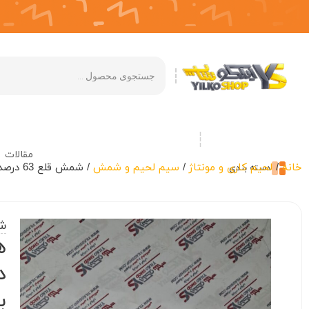
مقالات
خانه
/
لحیم کاری و مونتاژ
/
سیم لحیم و شمش
/ شمش قلع 63 درصد آسران (ASERAN)
دسته بندی
شمش 
ه
د
ب