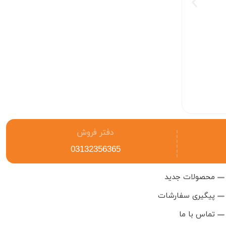
هویه 60 وات با دمای قابل
تنظیم (با 5 سر هویه اضافه)
ناموجود
دفتر فروش
03132356365
محصولات جدید
پیگیری سفارشات
تماس با ما