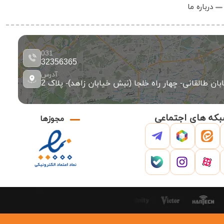
درباره ما
031
32356365
آدرس
ان طالقانی- چهار راه خلجا (نبش خیابان زاهد)- پلاک 2
که های اجتماعی
مجوزها