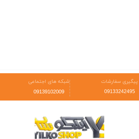
پیگیری سفارشات
شبکه های اجتماعی
09139102009
09133242495