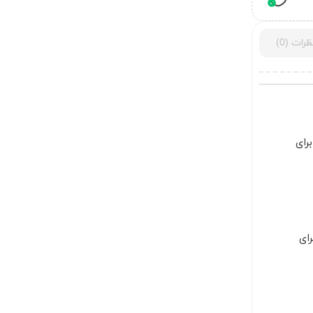
ظرات (0)
رای
ای