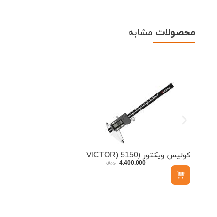
محصولات
مشابه
کولیس ویکتور (VICTOR) 5150
4.400.000