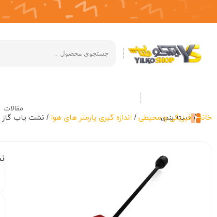
مقالات
خانه
/
فیزیکی و محیطی
/
اندازه گیری پارمتر های هوا
/ نشت یاب گاز BH90E
دسته بندی
نش