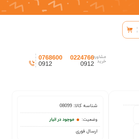
0768600
0224766
مشاوره
خرید
0912
0912
شناسه کالا:
08099
وضعیت:
موجود در انبار
ارسال فوری