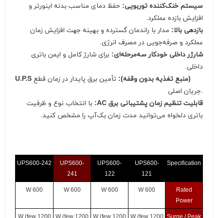
سیستم خنک‌کننده توربویی:
حفظ دمای مناسب بدنه اینورتر و
افزایش بازده عملکرد.
بازدهی بالا:
مدار با راندمان گسترده و بهینه جهت افزایش زمان
عملکرد و صرفه‌جویی در مصرف انرژی.
شارژر داخلی خودکار سه‌مرحله‌ای:
برای شارژ کامل و ایمن باتری
داخلی.
U.P.S (منبع تغذیه بدون وقفه):
تأمین برق پایدار در زمان قطع
جریان اصلی.
قابلیت تنظیم زمان پشتیبانی برق AC:
با انتخاب نوع و ظرفیت
باتری دلخواه می‌توانید مدت زمان بک‌آپ را مشخص کنید.
UPS600-242
UPS600-
UPS600-
UPS600-
Specification
241
122
121
600 W
600 W
600 W
600 W
Rated
Power
1200 W (few
1200 W (few
1200 W (few
1200 W (few
Surge / Peak