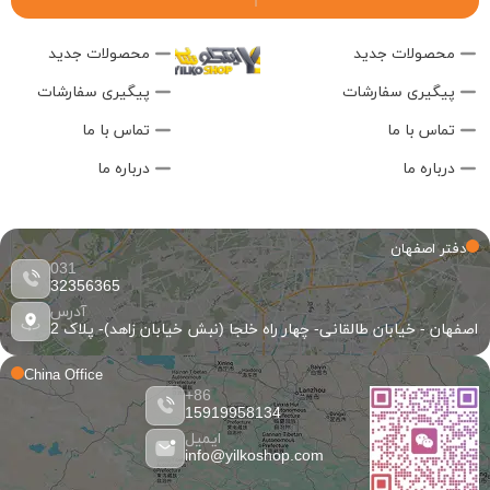
محصولات جدید
محصولات جدید
پیگیری سفارشات
پیگیری سفارشات
تماس با ما
تماس با ما
درباره ما
درباره ما
دفتر اصفهان
031
32356365
آدرس
اصفهان - خیابان طالقانی- چهار راه خلجا (نبش خیابان زاهد)- پلاک 2
China Office
86+
15919958134
ایمیل
info@yilkoshop.com