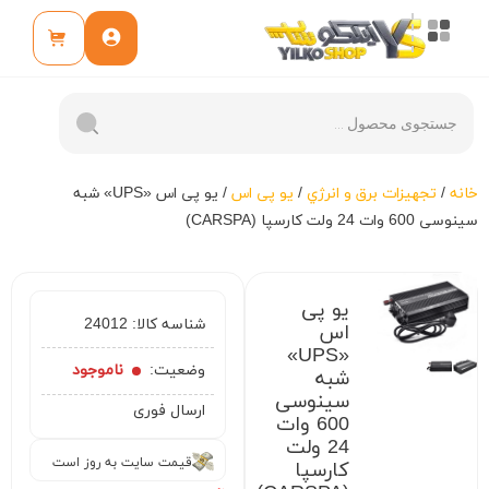
خانه
/
تجهيزات برق و انرژي
/
یو پی اس
/ یو پی اس «UPS» شبه
سینوسی 600 وات 24 ولت کارسپا (CARSPA)
یو پی
شناسه کالا:
24012
اس
«UPS»
وضعیت:
ناموجود
شبه
سینوسی
ارسال فوری
600 وات
24 ولت
قیمت سایت به روز است
کارسپا