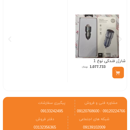
(CARSPA)
شارژر فندکی نوع 1
1.077.733
مشاوره فنی و فروش
پیگیری سفارشات
09133242495
09120768600
/
09120224766
شبکه های اجتماعی
دفتر فروش
03132356365
09139102009