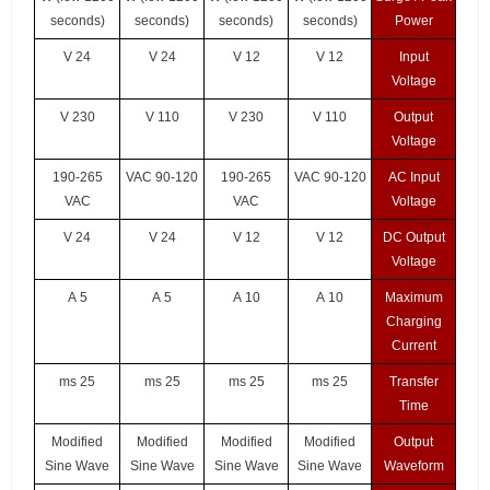
seconds)
seconds)
seconds)
seconds)
Power
24 V
24 V
12 V
12 V
Input
Voltage
230 V
110 V
230 V
110 V
Output
Voltage
190-265
90-120 VAC
190-265
90-120 VAC
AC Input
VAC
VAC
Voltage
24 V
24 V
12 V
12 V
DC Output
Voltage
5 A
5 A
10 A
10 A
Maximum
Charging
Current
25 ms
25 ms
25 ms
25 ms
Transfer
Time
Modified
Modified
Modified
Modified
Output
Sine Wave
Sine Wave
Sine Wave
Sine Wave
Waveform