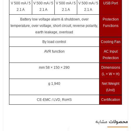
5 V 500 mA /
5 V 500 mA /
5 V 500 mA /
5 V 500 mA /
USB Port
2.1 A
2.1 A
2.1 A
2.1 A
Battery low voltage alarm & shutdown, over
Protection
temperature, over voltage, short circuit, reverse polarity,
Functions
earth leakage, overload
By load control
Cooling Fan
AVR function
AC Input
Protection
290 × 150 × 58 mm
Dimensions
(L × W × H)
1,940 g
Net Weight
(Unit)
CE-EMC / LVD, RoHS
Certification
محصولات
مشابه