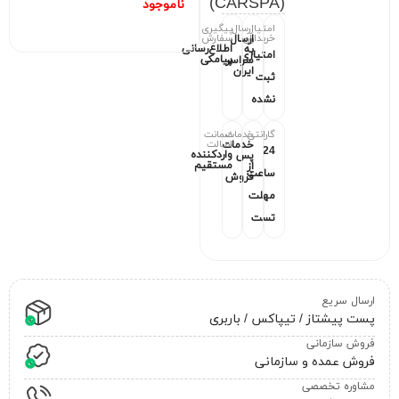
(CARSPA)
ناموجود
امتیاز
ارسال
پیگیری
خریداران
سفارش
ارسال
اطلاع‌رسانی
به
امتیازی
پیامکی
سراسر
ایران
ثبت
نشده
گارانتی
خدمات
ضمانت
اصالت
خدمات
24
واردکننده
پس
مستقیم
از
ساعت
فروش
مهلت
تست
ارسال سریع
پست پیشتاز / تیپاکس / باربری
فروش سازمانی
فروش عمده و سازمانی
مشاوره تخصصی