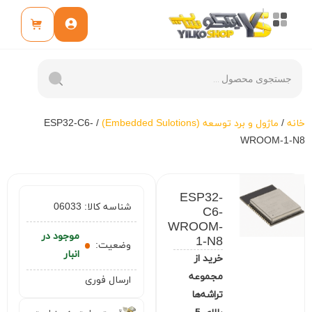
خانه
/
ماژول و برد توسعه (Embedded Sulotions)
/ ESP32-C6-
WROOM-1-N8
ESP32-
شناسه کالا:
06033
C6-
WROOM-
موجود در
1-N8
وضعیت:
انبار
خرید از
مجموعه
ارسال فوری
تراشه‌ها