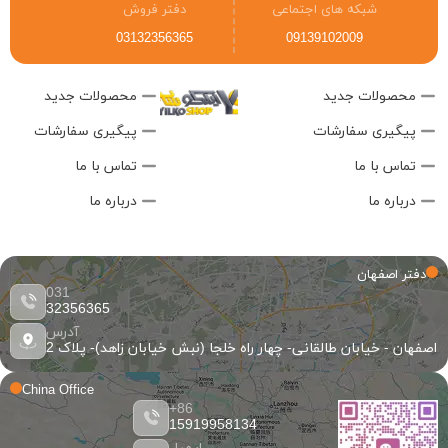
شبکه های اجتماعی
دفتر فروش
03132356365
09139102009
محصولات جدید
محصولات جدید
پیگیری سفارشات
پیگیری سفارشات
تماس با ما
تماس با ما
درباره ما
درباره ما
دفتر اصفهان
031
32356365
آدرس
اصفهان - خیابان طالقانی- چهار راه خلجا (نبش خیابان زاهد)- پلاک 2
China Office
86+
15919958134