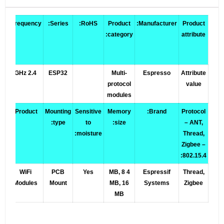
Frequency:
Series:
RoHS:
Product
Manufacturer:
Product
n
category:
attribute
2.4 GHz
ESP32
Multi-
Espresso
Attribute
protocol
value
modules
Product:
Mounting
Sensitive
Memory
Brand:
Protocol
type:
to
size:
– ANT,
moisture:
Thread,
Zigbee –
802.15.4:
ol
WiFi
PCB
Yes
4 MB, 8
Espressif
Thread,
Modules
Mount
MB, 16
Systems
Zigbee
MB