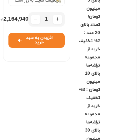
بالای 5
قیمت سایت به روز است
میلیون
تومان/
−
+
2,164,940
تعداد بالای
20 عدد :
افزودن به سبد
2% تخفیف
خرید
خرید از
مجموعه
تراشه‌ها
بالای 10
میلیون
تومان : 3%
تخفیف
خرید از
مجموعه
تراشه‌ها
بالای 30
میلیون