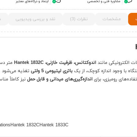
مشاوره فنی و تخصصی
اینماد و درگاه‌های معتبر
مشخصات
نظرات (3)
نقد و بررسی ویدیویی
د
ات الکترونیکی مانند
اندوکتانس، ظرفیت خازنی،
Hantek 1832C
LCR متر دستی
اه‌ با وجود اندازه کوچک، از یک
باتری لیتیومی 5 ولتی
تغذیه می‌شود و 
فاده‌های رومیزی، برای
اندازه‌گیری‌های میدانی و قابل حمل
cationsHantek 1832CHantek 1833C