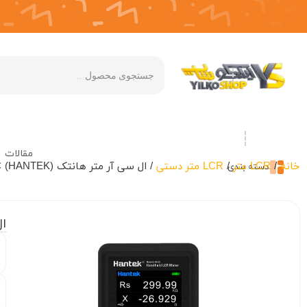
مقالات
خانه
/
LCR متر
/
LCR متر دستی
/ ال سی آر متر هانتک (HANTEK) 1832C
دسته بندی
ال