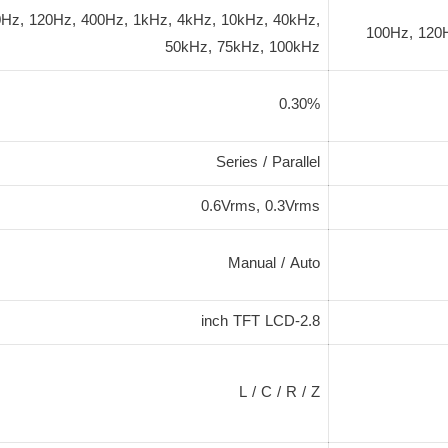
Hz, 120Hz, 400Hz, 1kHz, 4kHz, 10kHz, 40kHz,
100Hz, 120
50kHz, 75kHz, 100kHz
0.30%
Series / Parallel
0.6Vrms, 0.3Vrms
Manual / Auto
2.8-inch TFT LCD
L / C / R / Z