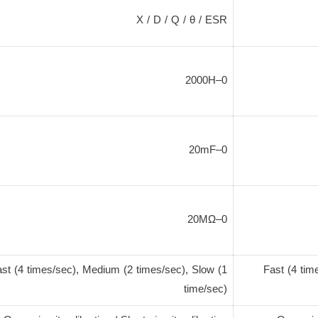
X / D / Q / θ / ESR
0–2000H
0–20mF
0–20MΩ
st (4 times/sec), Medium (2 times/sec), Slow (1
Fast (4 tim
time/sec)