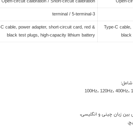
Open-circuit calibration / Short-circuit calibration
Open-circ
3-terminal / 5-terminal
C cable, power adapter, short-circuit card, red &
Type-C cable, 
black test plugs, high-capacity lithium battery
black 
100Hz، 120Hz، 400Hz
 بین زبان چینی و انگلیسی،
ج.