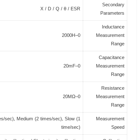
Secondary
X / D / Q / θ / ESR
Parameters
Inductance
0–2000H
Measurement
Range
Capacitance
0–20mF
Measurement
Range
Resistance
0–20MΩ
Measurement
Range
es/sec), Medium (2 times/sec), Slow (1
Measurement
time/sec)
Speed