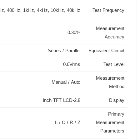
Hz, 400Hz, 1kHz, 4kHz, 10kHz, 40kHz
Test Frequency
Measurement
0.30%
Accuracy
Series / Parallel
Equivalent Circuit
0.6Vrms
Test Level
Measurement
Manual / Auto
Method
2.8-inch TFT LCD
Display
Primary
L / C / R / Z
Measurement
Parameters