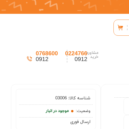
0768600
0224766
مشاوره
خرید
0912
0912
شناسه کالا:
03006
وضعیت:
موجود در انبار
ارسال فوری