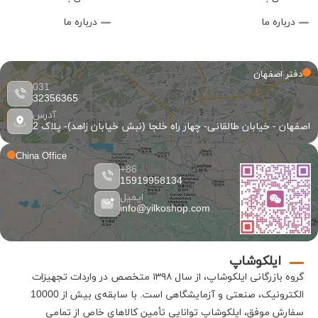
درباره ما
درباره ما
دفتر اصفهان
031
32356365
آدرس
اصفهان - خیابان طالقانی- چهار راه خلجا (نبش خیابان زاهد)- پلاک 2
China Office
86+
15919958134
ایمیل
info@yilkoshop.com
ایلکوشاپ
گروه بازرگانی
ایلکوشاپ
، از سال ۱۳۹۸ متخصص در واردات تجهیزات
الکترونیک، صنعتی و آزمایشگاهی است
.
با سابقه‌ی بیش از 10000
سفارش موفق،
ایلکوشاپ
توانایی تأمین کالاهای خاص از تمامی