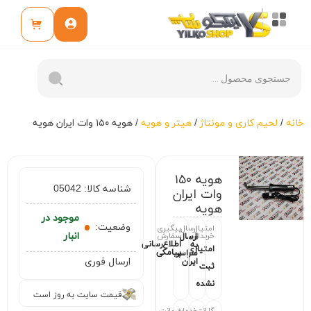
خانه
/
لحیم کاری و مونتاژ
/
هیتر و هویه
/ هویه ۱۵۰ وات ایران هویه
هویه ۱۵۰
شناسه کالا:
05042
وات ایران
هویه
موجود در
وضعیت:
امتیاز
ارسال
پیگیری
انبار
خریداران
سفارش
ارسال
اطلاع‌رسانی
به
امتیازی
پیامکی
سراسر
ارسال فوری
ایران
ثبت
نشده
قیمت سایت به روز است
گارانتی
خدمات
ضمانت