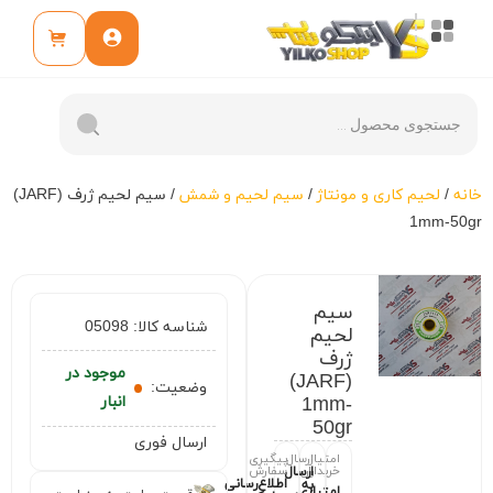
خانه
/
لحیم کاری و مونتاژ
/
سیم لحیم و شمش
/ سیم لحیم ژرف (JARF)
1mm-50gr
سیم
شناسه کالا:
05098
لحیم
ژرف
موجود در
(JARF)
وضعیت:
1mm-
انبار
50gr
ارسال فوری
امتیاز
ارسال
پیگیری
خریداران
سفارش
ارسال
اطلاع‌رسانی
به
امتیازی