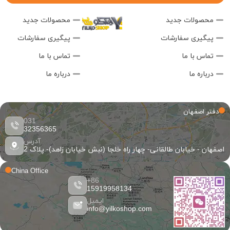
محصولات جدید
محصولات جدید
پیگیری سفارشات
پیگیری سفارشات
تماس با ما
تماس با ما
درباره ما
درباره ما
دفتر اصفهان
031
32356365
آدرس
اصفهان - خیابان طالقانی- چهار راه خلجا (نبش خیابان زاهد)- پلاک 2
China Office
86+
15919958134
ایمیل
info@yilkoshop.com