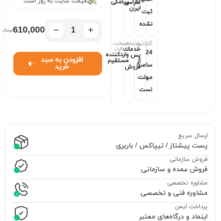
قیمت سایت به روز است
پیامکی
سراسر
ایران
ثبت
نشده
−
+
610,000
گارانتی
خدمات
ضمانت
اصالت
خدمات
24
واردکننده
پس
افزودن به سبد
مستقیم
از
ساعت
خرید
فروش
مهلت
تست
ارسال سریع
پست پیشتاز / تیپاکس / باربری
فروش سازمانی
فروش عمده و سازمانی
مشاوره تخصصی
مشاوره فنی و تخصصی
پرداخت ایمن
اینماد و درگاه‌های معتبر