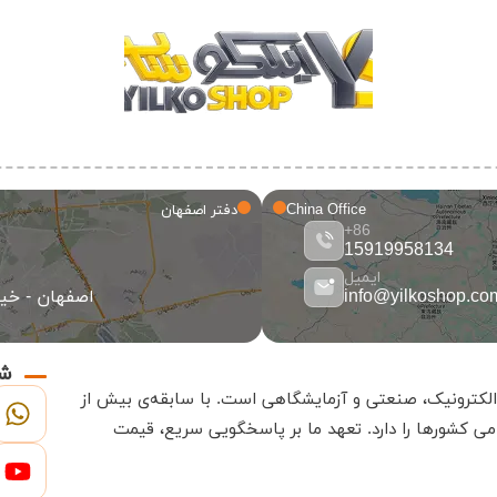
China Office
دفتر اصفهان
86+
15919958134
ایمیل
info@yilkoshop.co
اصفهان - خیاب
شب
.
با سابقه‌ی بیش از
ی کشورها را دارد
.
تعهد ما بر پاسخگویی سریع، قیمت