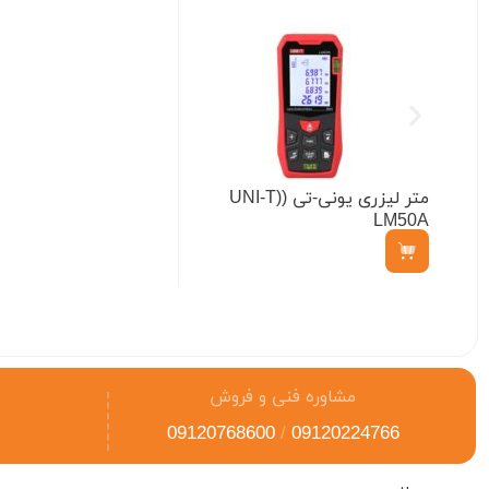
متر لیزری یونی-تی (UNI-T)
LM50A
ناموجود
مشاوره فنی و فروش
09120768600
/
09120224766