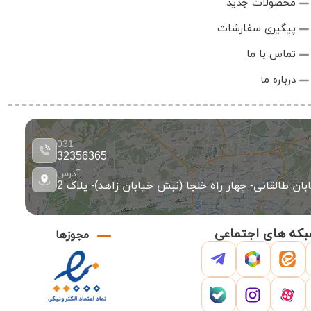
محصولات جدید
پیگیری سفارشات
تماس با ما
درباره ما
031
32356365
آدرس
ان طالقانی- چهار راه خلجا (نبش خیابان زاهد)- پلاک 2
که های اجتماعی
مجوزها