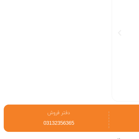
دماسنج مدل TP101
310.000
دفتر فروش
03132356365