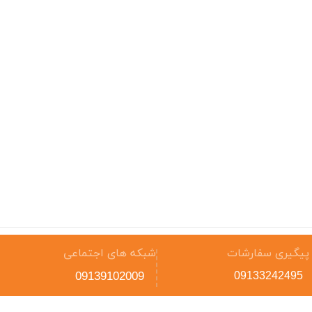
پیگیری سفارشات
شبکه های اجتماعی
09139102009
09133242495