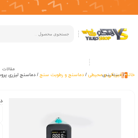
مقالات
خانه
/
فیزیکی و محیطی
/
دماسنج و رطوبت سنج
/ دماسنج لیزری پروسکیت (-4606
دسته بندی
دم