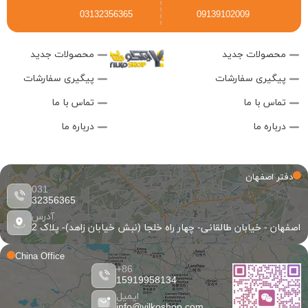
03132356365
09139102009
محصولات جدید
محصولات جدید
پیگیری سفارشات
پیگیری سفارشات
تماس با ما
تماس با ما
درباره ما
درباره ما
دفتر اصفهان
031
32356365
آدرس
اصفهان - خیابان طالقانی- چهار راه خلجا (نبش خیابان زاهد)- پلاک 2
China Office
86+
15919958134
ایمیل
info@yilkoshop.com