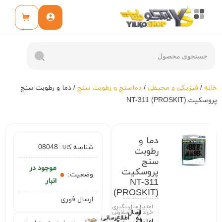
خانه
/
فیزیکی و محیطی
/
دماسنج و رطوبت سنج
/ دما و رطوبت سنج
پروسکیت NT-311 (PROSKIT)
دما و
شناسه کالا:
08048
رطوبت
سنج
موجود در
پروسکیت
وضعیت:
NT-311
انبار
(PROSKIT)
ارسال فوری
امتیاز
ارسال
پیگیری
خریداران
سفارش
ارسال
اطلاع‌رسانی
به
امتیازی