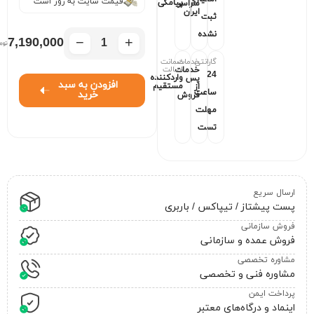
قیمت سایت به روز است
پیامکی
سراسر
ایران
ثبت
نشده
−
+
7,190,000
گارانتی
خدمات
ضمانت
اصالت
خدمات
24
واردکننده
پس
افزودن به سبد
مستقیم
از
ساعت
خرید
فروش
مهلت
تست
ارسال سریع
پست پیشتاز / تیپاکس / باربری
فروش سازمانی
فروش عمده و سازمانی
مشاوره تخصصی
مشاوره فنی و تخصصی
پرداخت ایمن
اینماد و درگاه‌های معتبر