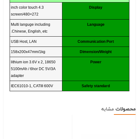
4.3 inch color touch
Display
screen/480×272
Multi languge including
Language
Chinese, English, etc.
USB Host, LAN
Communication Port
158x200x47mm/1kg
Dimension/Weight
18650 lithium ion 3.6V x 2,
Power
5100mAh / 6hor DC 5V/3A
adapter
IEC61010-1, CATIII 600V
Safety standard
محصولات
مشابه