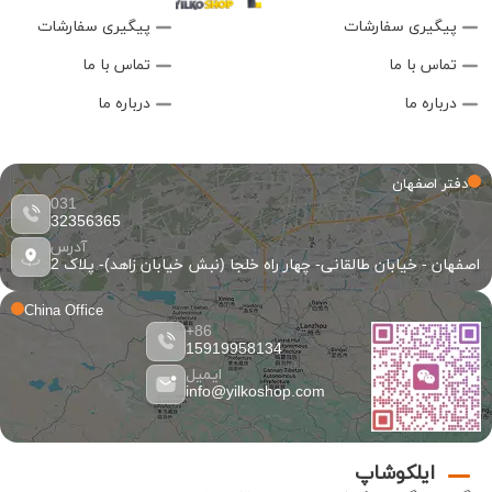
پیگیری سفارشات
پیگیری سفارشات
تماس با ما
تماس با ما
درباره ما
درباره ما
دفتر اصفهان
031
32356365
آدرس
اصفهان - خیابان طالقانی- چهار راه خلجا (نبش خیابان زاهد)- پلاک 2
China Office
86+
15919958134
ایمیل
info@yilkoshop.com
ایلکوشاپ