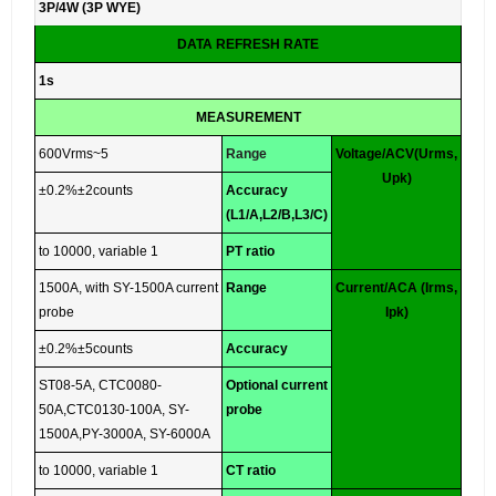
3P/4W (3P WYE)
DATA REFRESH RATE
1s
MEASUREMENT
5~600Vrms
Range
Voltage/ACV(Urms,
Upk)
±0.2%±2counts
Accuracy
(L1/A,L2/B,L3/C)
1 to 10000, variable
PT ratio
1500A, with SY-1500A current
Range
Current/ACA (Irms,
probe
Ipk)
±0.2%±5counts
Accuracy
ST08-5A, CTC0080-
Optional current
50A,CTC0130-100A, SY-
probe
1500A,PY-3000A, SY-6000A
1 to 10000, variable
CT ratio