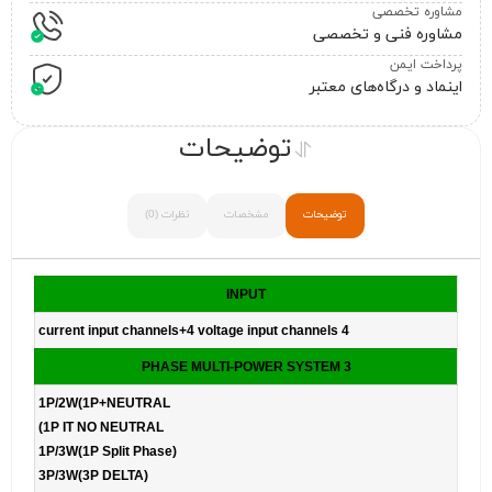
مشاوره تخصصی
مشاوره فنی و تخصصی
پرداخت ایمن
اینماد و درگاه‌های معتبر
توضیحات
توضیحات
مشخصات
نظرات (0)
INPUT
4 current input channels+4 voltage input channels
3 PHASE MULTI-POWER SYSTEM
1P/2W(1P+NEUTRAL
1P IT NO NEUTRAL)
1P/3W(1P Split Phase)
3P/3W(3P DELTA)