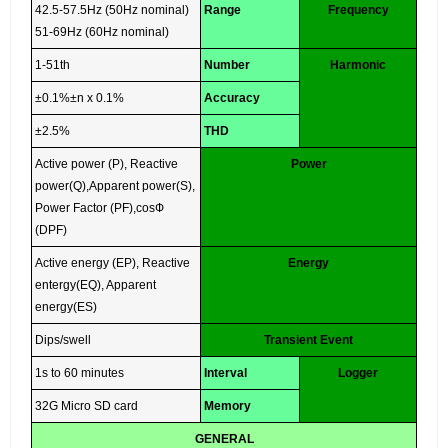
42.5-57.5Hz (50Hz nominal)
Range
Frequency
51-69Hz (60Hz nominal)
1-51th
Number
Harmonic
±0.1%±n x 0.1%
Accuracy
±2.5%
THD
Active power (P), Reactive
Power
power(Q),Apparent power(S),
Power Factor (PF),cosФ
(DPF)
Active energy (EP), Reactive
Energy
entergy(EQ), Apparent
energy(ES)
Dips/swell
Transient Event
1s to 60 minutes
Interval
Logger
32G Micro SD card
Memory
GENERAL