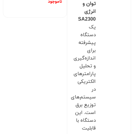
ناموجود
توان و
انرژی
SA2300
یک
دستگاه
پیشرفته
برای
اندازه‌گیری
و تحلیل
پارامترهای
الکتریکی
در
سیستم‌های
توزیع برق
است. این
دستگاه با
قابلیت