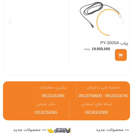
پراب PY-3000A
0
19.950.000
مشاوره فنی و فروش
پیگیری سفارشات
09133242495
09120768600
/
09120224766
شبکه های اجتماعی
دفتر فروش
03132356365
09139102009
محصولات جدید
محصولات جدید