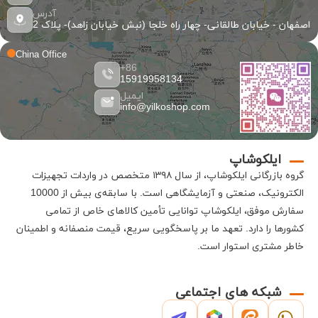
آدرس
اصفهان - خیابان طالقانی- چهار راه خلجا (نبش خیابان زاهد)- پلاک 2
China Office
86+
15919958134
ایمیل
info@yilkoshop.com
ایلکوشاپ
گروه بازرگانی
ایلکوشاپ
، از سال ۱۳۹۸ متخصص در واردات تجهیزات
الکترونیک، صنعتی و آزمایشگاهی است
.
با سابقه‌ی بیش از 10000
سفارش موفق،
ایلکوشاپ
توانایی تأمین کالاهای خاص از تمامی
کشورها را دارد
.
تعهد ما بر پاسخگویی سریع، قیمت منصفانه و اطمینان
خاطر مشتری استوار است
.
شبکه های اجتماعی