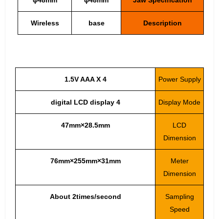
Wireless
base
Description
1.5V AAA X 4
Power Supply
4 digital LCD display
Display Mode
47mm×28.5mm
LCD
Dimension
76mm×255mm×31mm
Meter
Dimension
About 2times/second
Sampling
Speed