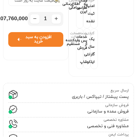
خریداران
سفارش
ارسال
قیمت سایت به روز است
اطلاع‌رسانی
به
امتیازی
پیامکی
سراسر
ایران
ثبت
−
+
07,760,000
نشده
گارانتی
خدمات
ضمانت
اصالت
افزودن به سبد
خدمات
یک
واردکننده
پس
خرید
مستقیم
از
سال
فروش
گارانتی
ایلکوشاپ
ارسال سریع
پست پیشتاز / تیپاکس / باربری
فروش سازمانی
فروش عمده و سازمانی
مشاوره تخصصی
مشاوره فنی و تخصصی
پرداخت ایمن