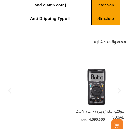
and clamp core)
Intension
Anti-Dripping Type II
Structure
محصولات
مشابه
مولتی متر زویی (ZOYI) ZT-
B
300AB
4.690.000