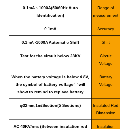
0.1mA～1000A(50/60Hz Auto
Range of
Identification)
measurement
0.1mA
Accuracy
0.1mA~1000A Automatic Shift
Shift
Test for the circuit below 23KV
Circuit
Voltage
When the battery voltage is below 4.8V,
Battery
the symbol of battery voltage“ ”will
Voltage
show to remind to replace battery
φ32mm,1m/Section(5 Sections)
Insulated Rod
Dimension
AC 40KV/rms (Between insulation rod
Insulation