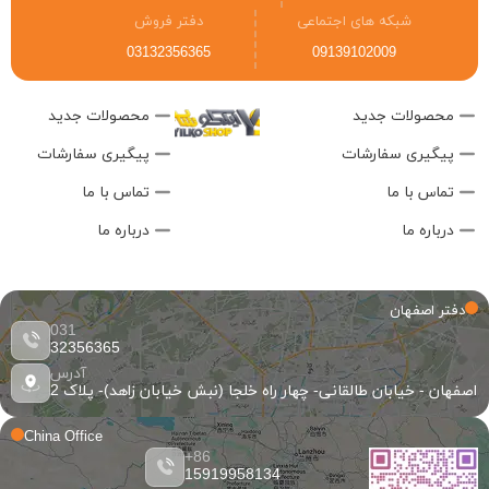
شبکه های اجتماعی
دفتر فروش
03132356365
09139102009
محصولات جدید
محصولات جدید
پیگیری سفارشات
پیگیری سفارشات
تماس با ما
تماس با ما
درباره ما
درباره ما
دفتر اصفهان
031
32356365
آدرس
اصفهان - خیابان طالقانی- چهار راه خلجا (نبش خیابان زاهد)- پلاک 2
China Office
86+
15919958134