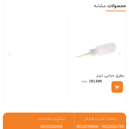
محصولات
مشابه
بطری حبابی تینر
)
191.696
مشاوره فنی و فروش
پیگیری سفارشات
09133242495
09120768600
/
09120224766