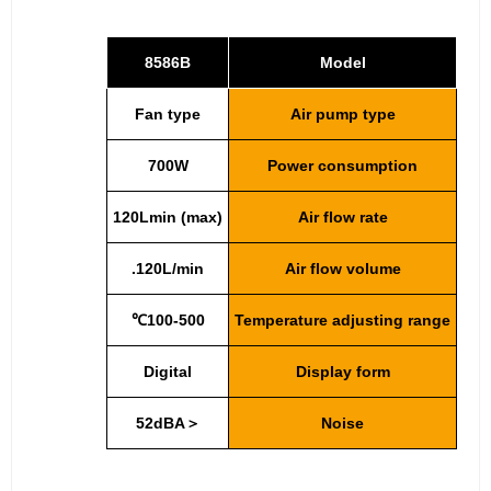
8586B
Model
Fan type
Air pump type
700W
Power consumption
120Lmin (max)
Air flow rate
120L/min.
Air flow volume
100-500℃
Temperature adjusting range
Digital
Display form
＜52dBA
Noise