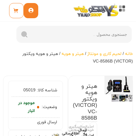
خانه
/
لحیم کاری و مونتاژ
/
هیتر و هویه
/ هیتر و هویه ویکتور
(VICTOR) VC-8586B
هیتر و
شناسه کالا:
05019
هویه
ویکتور
موجود در
(VICTOR)
وضعیت:
VC-
انبار
8586B
ارسال فوری
امتیاز
ارسال
پیگیری
خریداران
سفارش
ارسال
اطلاع‌رسانی
به
امتیازی