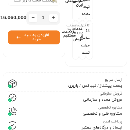
قیمت سایت به روز است
پیامکی
سراسر
ایران
ثبت
نشده
−
+
16,060,000
گارانتی
خدمات
ضمانت
اصالت
خدمات
24
واردکننده
پس
افزودن به سبد
مستقیم
از
ساعت
خرید
فروش
مهلت
تست
ارسال سریع
پست پیشتاز / تیپاکس / باربری
فروش سازمانی
فروش عمده و سازمانی
مشاوره تخصصی
مشاوره فنی و تخصصی
پرداخت ایمن
اینماد و درگاه‌های معتبر