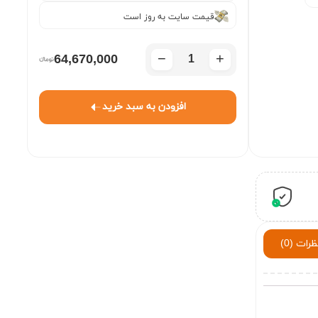
قیمت سایت به روز است
−
+
64,670,000
افزودن به سبد خرید
ظرات (0)