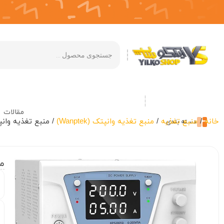
مقالات
خانه
/
منبع تغذیه
/
منبع تغذیه وانپتک (Wanptek)
/ منبع تغذیه وانپتک ( KPS2005D
دسته بندی
منب