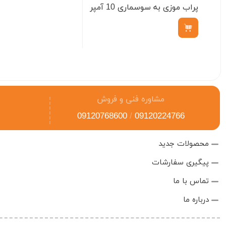
پراب موزی به سوسماری 10 آمپر
ناموجود
مشاوره فنی و فروش
09120768600
/
09120224766
محصولات جدید
پیگیری سفارشات
تماس با ما
درباره ما