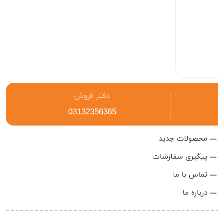
منبع تغذیه وانپتک
(WANPTEK) KPS 1520D
26.180.000
دفتر فروش
03132356365
محصولات جدید
پیگیری سفارشات
تماس با ما
درباره ما