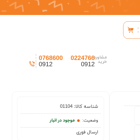
0768600
0224766
مشاوره
خرید
0912
0912
شناسه کالا:
01104
وضعیت:
موجود در انبار
ارسال فوری