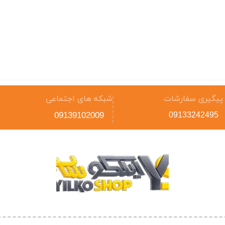
پیگیری سفارشات
شبکه های اجتماعی
09139102009
09133242495