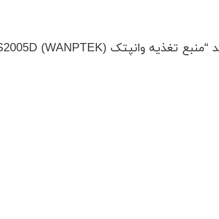
 وانپتک (WANPTEK) KPS2005D”