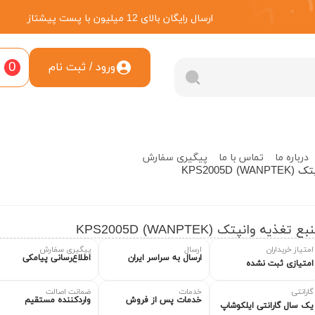
ارسال رایگان بالای 12 میلیون با پست پیشتاز
0
ورود / ثبت نام
درباره ما
تماس با ما
پیگیری سفارش
WANPTEK)
ع تغذیه وانپتک (WANPTEK) KPS2005D
امتیاز خریداران
ارسال
پیگیری سفارش
ارسال به سراسر ایران
اطلاع‌رسانی پیامکی
امتیازی ثبت نشده
گارانتی
خدمات
ضمانت اصالت
خدمات پس از فروش
واردکننده مستقیم
یک سال گارانتی ایلکوشاپ