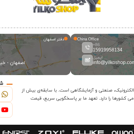
China Office
دفتر اصفهان
86+
15919958134
ایمیل
info@yilkoshop.co
اصفهان - خیاب
شب
.
با سابقه‌ی بیش از
ی کشورها را دارد
.
تعهد ما بر پاسخگویی سریع، قیمت