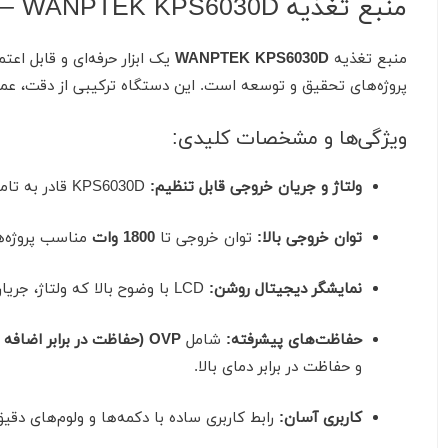
منبع تغذیه WANPTEK KPS6030D – دقت بالا و توان قابل اعتماد برای پروژه‌ها
منبع تغذیه
WANPTEK KPS6030D
یک ابزار حرفه‌ای و قابل اعتم
پروژه‌های تحقیق و توسعه است. این دستگاه ترکیبی از دقت، عملکرد 
ویژگی‌ها و مشخصات کلیدی:
ولتاژ و جریان خروجی قابل تنظیم:
KPS6030D قادر به تامین ولتاژ تا
توان خروجی بالا:
توان خروجی تا
1800 وات
مناسب پروژه‌ها
نمایشگر دیجیتال روشن:
LCD با وضوح بالا که ولتاژ، جریان و وضعیت بار را به صورت همزمان نمایش می‌دهد.
حفاظت‌های پیشرفته:
شامل
OVP (حفاظت در برابر اضافه ولتاژ)، OCP (حفاظت در برابر اضافه جریان)، SCP (حفاظت در برابر اتصال کوتاه)
و حفاظت در برابر دمای بالا.
کاربری آسان:
رابط کاربری ساده با دکمه‌ها و ولوم‌های دقی