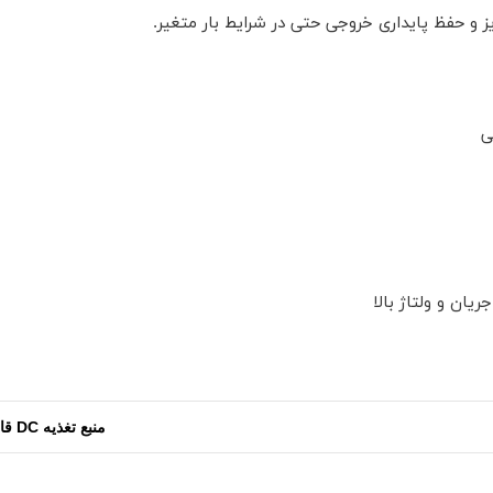
 و حفظ پایداری خروجی حتی در شرایط بار متغیر.
ی
یان و ولتاژ بالا
منبع تغذیه DC قابل تنظیم