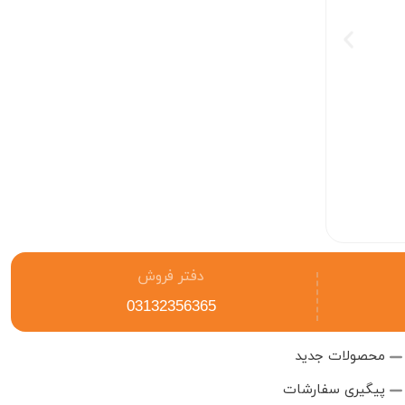
منبع تغذیه وانپتک
(WANPTEK) KPS 3030D
36.860.000
34.390.000
دفتر فروش
03132356365
محصولات جدید
پیگیری سفارشات