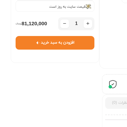
قیمت سایت به روز است
−
+
81,120,000
افزودن به سبد خرید
ظرات (0)