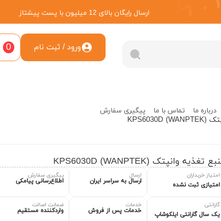
ارسال رایگان بالای 12 میلیون با پست پیشتاز
0
ورود / ثبت نام
درباره ما
تماس با ما
پیگیری سفارش
WANPTEK)
ع تغذیه وانپتک (WANPTEK) KPS6030D
امتیاز خریداران
ارسال
پیگیری سفارش
ارسال به سراسر ایران
اطلاع‌رسانی پیامکی
امتیازی ثبت نشده
گارانتی
خدمات
ضمانت اصالت
خدمات پس از فروش
واردکننده مستقیم
یک سال گارانتی ایلکوشاپ