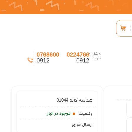
0768600
0224766
مشاوره
خرید
0912
0912
شناسه کالا:
01044
وضعیت:
موجود در انبار
ارسال فوری