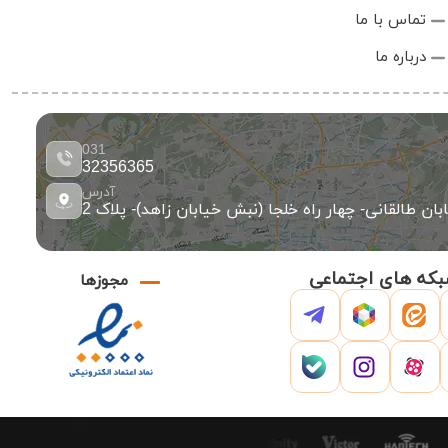
تماس با ما
درباره ما
031
32356365
آدرس
ان طالقانی- چهار راه خلجا (نبش خیابان زاهد)- پلاک 2
که های اجتماعی
مجوزها