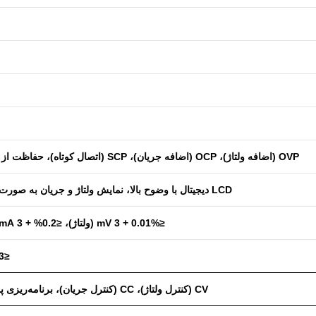
OVP (اضافه ولتاژ)، OCP (اضافه جریان)، SCP (اتصال کوتاه)، حفاظت از دمای بالا
LCD دیجیتال با وضوح بالا، نمایش ولتاژ و جریان به صورت همزمان
≤0.01% + 3 mV (ولتاژ)، ≤0.2% + 3 mA (جریان)
≤3 mVrms
CV (کنترل ولتاژ)، CC (کنترل جریان)، برنامه‌ریزی پروفایل‌ها