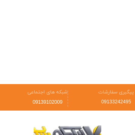
پیگیری سفارشات
شبکه های اجتماعی
09139102009
09133242495