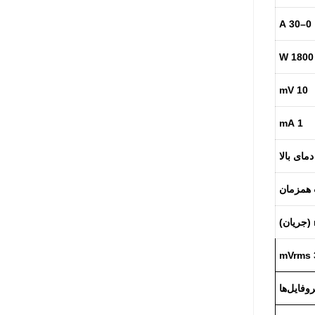
0–30 A
1800 W
10 mV
1 mA