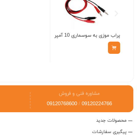
پراب موزی به سوسماری 10 آمپر
ناموجود
مشاوره فنی و فروش
09120768600
/
09120224766
محصولات جدید
پیگیری سفارشات