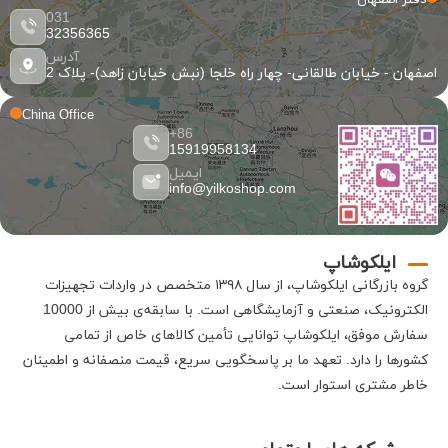
031
32356365
آدرس
اصفهان - خیابان طالقانی- چهار راه خلجا (نبش خیابان زاهد)- پلاک 2
China Office
86+
15919958134
ایمیل
info@yilkoshop.com
ایلکوشاپ
گروه بازرگانی
ایلکوشاپ
، از سال ۱۳۹۸ متخصص در واردات تجهیزات
الکترونیک، صنعتی و آزمایشگاهی است
.
با سابقه‌ی بیش از 10000
سفارش موفق،
ایلکوشاپ
توانایی تأمین کالاهای خاص از تمامی
کشورها را دارد
.
تعهد ما بر پاسخگویی سریع، قیمت منصفانه و اطمینان
خاطر مشتری استوار است
.