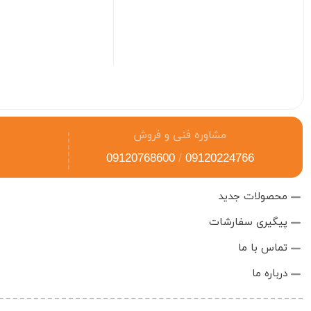
مشاوره فنی و فروش
09120768600
/
09120224766
محصولات جدید
پیگیری سفارشات
تماس با ما
درباره ما