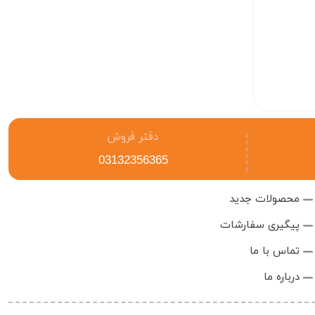
پایه هویه سیمی رسا (RESA)
80.640
دفتر فروش
03132356365
محصولات جدید
پیگیری سفارشات
تماس با ما
درباره ما