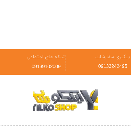
پیگیری سفارشات
شبکه های اجتماعی
09139102009
09133242495