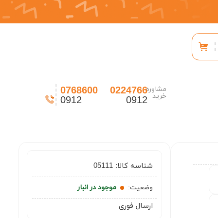
0768600
0224766
مشاوره
خرید
0912
0912
شناسه کالا:
05111
وضعیت:
موجود در انبار
ارسال فوری