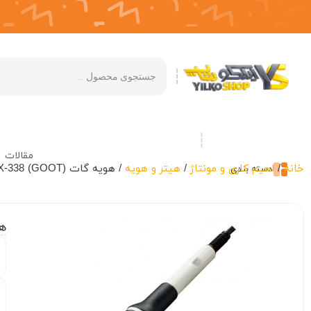
مقالات
خانه
/
لحیم کاری و مونتاژ
/
هیتر و هویه
/ هویه گات PX-338 (GOOT)
دسته بندی
هوی