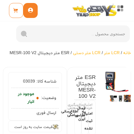
خانه
/
LCR متر
/
LCR متر دستی
/ ESR متر دیجیتال MESR-100 V2
ESR متر
شناسه کالا:
03039
دیجیتال
MESR-
موجود در
100 V2
وضعیت:
انبار
امتیاز
ارسال
پیگیری
خریداران
سفارش
ارسال
اطلاع‌رسانی
به
ارسال فوری
امتیازی
پیامکی
سراسر
ایران
ثبت
قیمت سایت به روز است
نشده