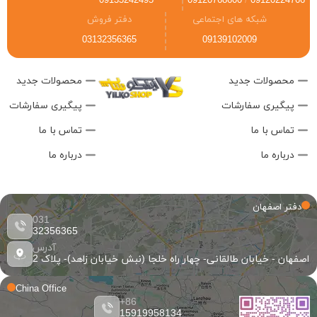
09133242495
09120768600
/
09120224766
شبکه های اجتماعی
دفتر فروش
03132356365
09139102009
محصولات جدید
محصولات جدید
پیگیری سفارشات
پیگیری سفارشات
تماس با ما
تماس با ما
درباره ما
درباره ما
دفتر اصفهان
031
32356365
آدرس
اصفهان - خیابان طالقانی- چهار راه خلجا (نبش خیابان زاهد)- پلاک 2
China Office
86+
15919958134