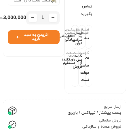
قیمت سایت به روز است
تماس
بگیرید
−
+
3,000,000
امتیاز
ارسال
پیگیری
خریداران
سفارش
ارسال
افزودن به سبد
اطلاع‌رسانی
به
۵.۰
خرید
پیامکی
سراسر
ایران
گارانتی
خدمات
ضمانت
اصالت
خدمات
24
واردکننده
پس
مستقیم
از
ساعت
فروش
مهلت
تست
ارسال سریع
پست پیشتاز / تیپاکس / باربری
فروش سازمانی
فروش عمده و سازمانی