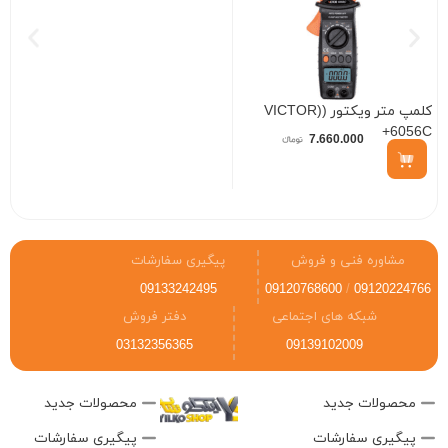
کلمپ متر ویکتور (VICTOR)
B
+6056C
7.660.000
مشاوره فنی و فروش
پیگیری سفارشات
09133242495
09120768600
/
09120224766
شبکه های اجتماعی
دفتر فروش
03132356365
09139102009
محصولات جدید
محصولات جدید
پیگیری سفارشات
پیگیری سفارشات