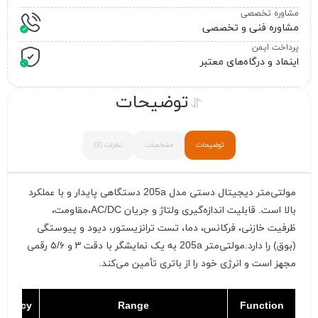
مشاوره تخصصی
مشاوره فنی و تخصصی
پرداخت ایمن
اینماد و درگاه‌های معتبر
توضیحات
توضیحات
مشخصات
نظرات (3)
مولتی‌متر دیجیتال دستی مدل 205a دستگاهی پایدار و با عملکرد
بالا است. قابلیت اندازه‌گیری ولتاژ و جریان AC/DC،مقاومت،
ظرفیت خازنی، فرکانس، دما، تست ترانزیستور، دیود و پیوستگی
(بوق) را دارد.مولتی‌متر 205a به یک نمایشگر با دقت ۳ و ۵/۶ رقمی
مجهز است و انرژی خود را از باتری تأمین می‌کند.
curacy
Range
Function