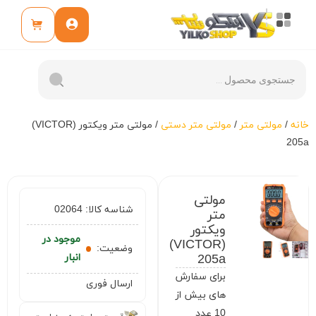
خانه
/
مولتی متر
/
مولتی متر دستی
/ مولتی متر ویکتور (VICTOR)
205a
مولتی
شناسه کالا:
02064
متر
ویکتور
موجود در
(VICTOR)
وضعیت:
205a
انبار
برای سفارش
ارسال فوری
های بیش از
10 عدد