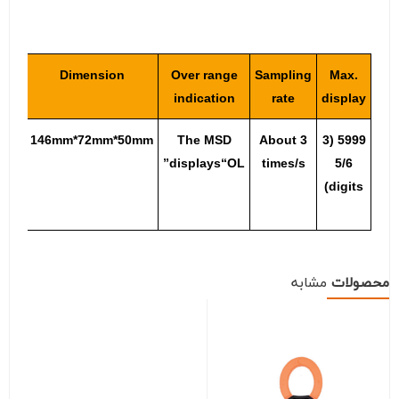
ht
Dimension
Over range
Sampling
Max.
indication
rate
display
ut
146mm*72mm*50mm
The MSD
About 3
5999 (3
g
displays“OL”
times/s
5/6
ude
digits)
ies)
محصولات
مشابه