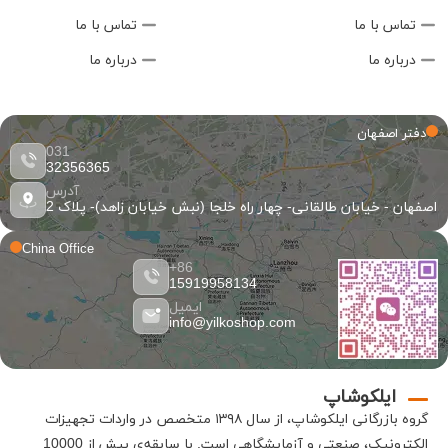
تماس با ما
تماس با ما
درباره ما
درباره ما
دفتر اصفهان
031
32356365
آدرس
اصفهان - خیابان طالقانی- چهار راه خلجا (نبش خیابان زاهد)- پلاک 2
China Office
86+
15919958134
ایمیل
info@yilkoshop.com
ایلکوشاپ
گروه بازرگانی
ایلکوشاپ
، از سال ۱۳۹۸ متخصص در واردات تجهیزات
الکترونیک، صنعتی و آزمایشگاهی است
.
با سابقه‌ی بیش از 10000