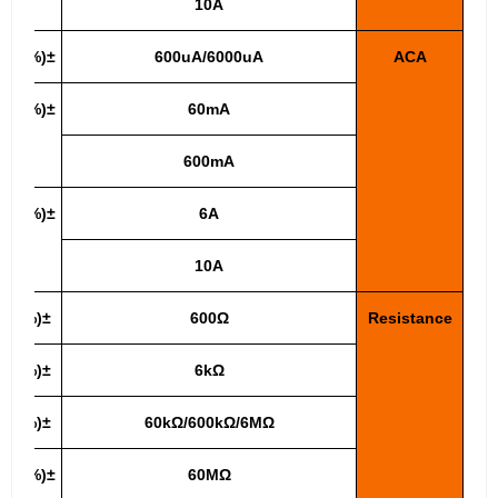
10A
±(1.0%+10)
600uA/6000uA
ACA
±(1.5%+15)
60mA
600mA
±(3.0%+10)
6A
10A
±(0.8%+5)
600Ω
Resistance
±(0.8%+5)
6kΩ
±(0.8%+4)
60kΩ/600kΩ/6MΩ
±(1.2%+10)
60MΩ