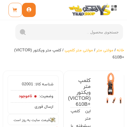
خانه
/
مولتی متر
/
مولتی متر کلمپی
/ کلمپ متر ویکتور (VICTOR)
+610B
کلمپ
شناسه کالا:
02001
متر
ویکتور
وضعیت:
ناموجود
(VICTOR)
+610B
ارسال فوری
این کلمپ
متر
قیمت سایت به روز است
پیشرفته با