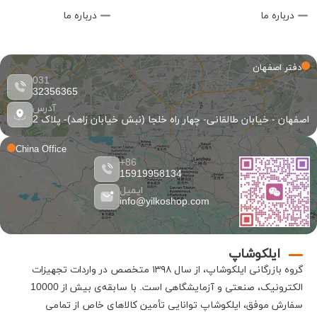
درباره ما
درباره ما
دفتر اصفهان
031
32356365
آدرس
اصفهان - خیابان طالقانی- چهار راه خلجا (نبش خیابان زاهد)- پلاک 2
China Office
86+
15919958134
ایمیل
info@yilkoshop.com
ایلکوشاپ
گروه بازرگانی
ایلکوشاپ
، از سال ۱۳۹۸ متخصص در واردات تجهیزات
الکترونیک، صنعتی و آزمایشگاهی است
.
با سابقه‌ی بیش از 10000
سفارش موفق،
ایلکوشاپ
توانایی تأمین کالاهای خاص از تمامی