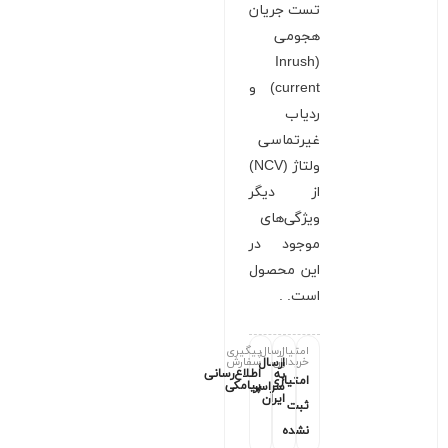
تست جریان
هجومی
(Inrush
current) و
ردیاب
غیرتماسی
ولتاژ (NCV)
از دیگر
ویژگی‌های
موجود در
این محصول
است. .
امتیاز
ارسال
پیگیری
خریداران
سفارش
ارسال
اطلاع‌رسانی
به
امتیازی
پیامکی
سراسر
ایران
ثبت
نشده