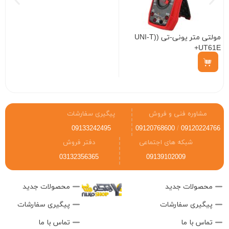
مولتی متر یونی-تی (UNI-T)
کل
UT61E+
ناموجود
مشاوره فنی و فروش
پیگیری سفارشات
09133242495
09120768600
/
09120224766
شبکه های اجتماعی
دفتر فروش
03132356365
09139102009
محصولات جدید
محصولات جدید
پیگیری سفارشات
پیگیری سفارشات
تماس با ما
تماس با ما