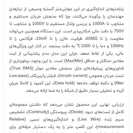
پارامترهای اندازه‌گیری در این مولتی‌متر گستره وسیعی از نیازهای
مهندسان را برآورده می‌کنند، چرا که سنجش جریان مستقیم و
متناوب تا 1000A و بررسی ولتاژ مستقیم تا 1000V و متناوب تا
750V با دقت عالی امکان‌پذیر است. این دستگاه همچنین می‌تواند
مقاومت را تا 60MΩ، ظرفیت خازن را تا 10mF، فرکانس را تا
10MHz و دما را تا 1000℃ به دقت بسنجد. در کنار این ویژگی‌های
عالی، یکی از نقاط ضعف جزئی این مدل عدم پشتیبانی از ثبت
مقادیر حداکثر و حداقل (Max/Min) است. با این وجود، برخورداری از
فناوری‌های پیشرفته‌ای مثل سنجش مقادیر موثر (True RMS)،
تست جریان هجومی (Inrush current)، فیلتر پایین‌گذر (Low-pass
filter) و دکمه توقف داده‌ها (Data hold)، این کمبود را کاملاً جبران
کرده و تحلیلی بسیار دقیق از شبکه را به شما ارائه می‌دهد.
ارزیابی نهایی این محصول نشان می‌دهد که داشتن مجموعه‌ای
کامل از تست‌های دیود (Diode)، پیوستگی (Continuity)، تشخیص
سیم زنده (Live Wire) و اندازه‌گیری‌های نسبی (Relative
measurement)، این کلمپ متر را به یک دستیار حرفه‌ای برای