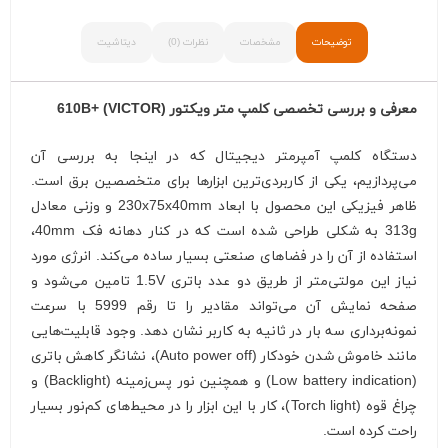
توضیحات
مشخصات
نظرات (0)
دیتاشیت
معرفی و بررسی تخصصی کلمپ متر ویکتور
(VICTOR) +610B
دستگاه کلمپ آمپرمتر دیجیتال که در اینجا به بررسی آن
می‌پردازیم، یکی از کاربردی‌ترین ابزارها برای متخصصین برق است.
ظاهر فیزیکی این محصول با ابعاد 230x75x40mm و وزنی معادل
313g به شکلی طراحی شده است که در کنار دهانه فک 40mm،
استفاده از آن را در فضاهای صنعتی بسیار ساده می‌کند. انرژی مورد
نیاز این مولتی‌متر از طریق دو عدد باتری 1.5V تامین می‌شود و
صفحه نمایش آن می‌تواند مقادیر را تا رقم 5999 با سرعت
نمونه‌برداری سه بار در ثانیه به کاربر نشان دهد. وجود قابلیت‌هایی
مانند خاموش شدن خودکار (Auto power off)، نشانگر کاهش باتری
(Low battery indication) و همچنین نور پس‌زمینه (Backlight) و
چراغ قوه (Torch light)، کار با این ابزار را در محیط‌های کم‌نور بسیار
راحت کرده است.