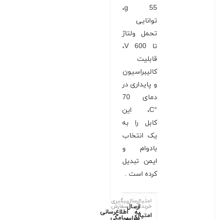
55 g،
توانایی
تحمل ولتاژ
تا 600 V،
قابلیت
کالیبراسیون
و پایداری در
دمای 70
°C، این
کابل را به
یک انتخاب
بادوام و
ایمن تبدیل
کرده است .
امتیاز
ارسال
پیگیری
خریداران
سفارش
ارسال
اطلاع‌رسانی
به
امتیازی
پیامکی
سراسر