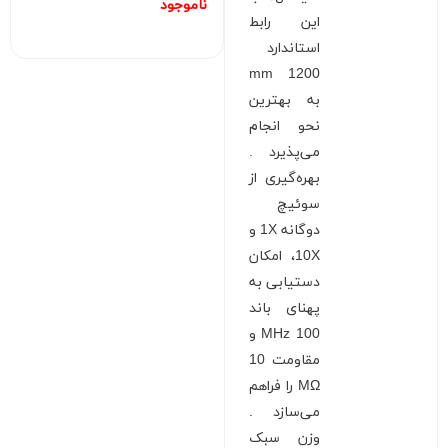
ناموجود
این رابط
استاندارد
1200 mm
به بهترین
نحو انجام
می‌پذیرد .
بهره‌گیری از
سوئیچ
دوگانه 1X و
10X، امکان
دستیابی به
پهنای باند
100 MHz و
مقاومت 10
MΩ را فراهم
می‌سازد .
وزن سبک