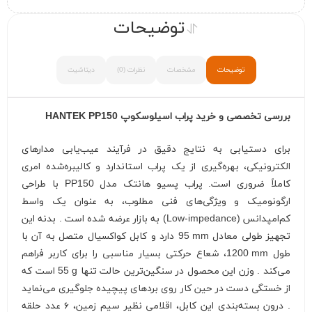
توضیحات
توضیحات
مشخصات
نظرات (0)
دیتاشیت
بررسی تخصصی و خرید پراب اسیلوسکوپ
HANTEK PP150
برای دستیابی به نتایج دقیق در فرآیند عیب‌یابی مدارهای
الکترونیکی، بهره‌گیری از یک پراب استاندارد و کالیبره‌شده امری
کاملاً ضروری است. پراب پسیو هانتک مدل PP150 با طراحی
ارگونومیک و ویژگی‌های فنی مطلوب، به عنوان یک واسط
کم‌امپدانس (Low-impedance) به بازار عرضه شده است . بدنه این
تجهیز طولی معادل
95 mm
دارد و کابل کواکسیال متصل به آن با
طول
1200 mm
، شعاع حرکتی بسیار مناسبی را برای کاربر فراهم
می‌کند . وزن این محصول در سنگین‌ترین حالت تنها
55 g
است که
از خستگی دست در حین کار روی بردهای پیچیده جلوگیری می‌نماید
. درون بسته‌بندی این کابل، اقلامی نظیر سیم زمین، ۶ عدد حلقه