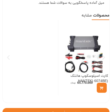
میل آماده پاسخگویی به سوالات شما هستند.
محصولات
مشابه
کارت اسیلوسکوپ هانتک
ک
(HANTEK) 6022BE
(HANTEK) 6074BE
65.770.000