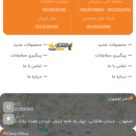
مشاوره فنی و فروش
پیگیری سفارشات
09133242495
09120768600
/
09120224766
شبکه های اجتماعی
دفتر فروش
03132356365
09139102009
محصولات جدید
محصولات جدید
پیگیری سفارشات
پیگیری سفارشات
تماس با ما
تماس با ما
درباره ما
درباره ما
دفتر اصفهان
031
32356365
آدرس
اصفهان - خیابان طالقانی- چهار راه خلجا (نبش خیابان زاهد)- پلاک 2
China Office