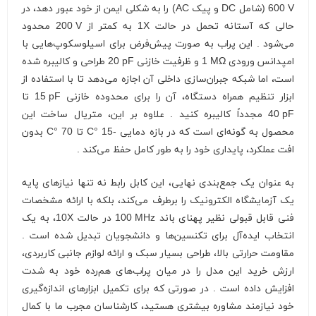
600 V
(شامل DC و پیک AC) را به شکلی ایمن از خود عبور دهد، در
حالی که آستانه تحمل در حالت
1X
به کمتر از
200 V
محدود
می‌شود . این پراب به صورت پیش‌فرض برای اسیلوسکوپ‌هایی با
امپدانس ورودی
1 MΩ
و ظرفیت خازنی
20 pF
طراحی و کالیبره شده
است، اما شبکه جبران‌سازی داخلی آن اجازه می‌دهد تا با استفاده از
ابزار تنظیم همراه دستگاه، آن را برای محدوده خازنی
15 pF
تا
40 pF
مجدداً کالیبره کنید . علاوه بر این، متریال ساخت این
محصول به گونه‌ای است که در بازه دمایی -15 °C تا 70 °C بدون
افت عملکرد، پایداری خود را به طور کامل حفظ می‌کند .
به عنوان یک جمع‌بندی نهایی، این کابل رابط نه تنها نیازهای پایه
یک آزمایشگاه الکترونیک را برطرف می‌کند، بلکه با ارائه مشخصات
فنی قابل قبولی نظیر پهنای باند
100 MHz
در حالت
10X
، به یک
انتخاب ایده‌آل برای تکنسین‌ها و دانشجویان تبدیل شده است .
مقاومت حرارتی بالا، طراحی بسیار سبک و ارائه لوازم جانبی کاربردی،
ارزش خرید این مدل را در میان پراب‌های هم‌رده خود به شدت
افزایش داده است . در صورتی که برای تکمیل ابزارهای اندازه‌گیری
خود نیازمند مشاوره بیشتری هستید، کارشناسان مجرب ما با کمال