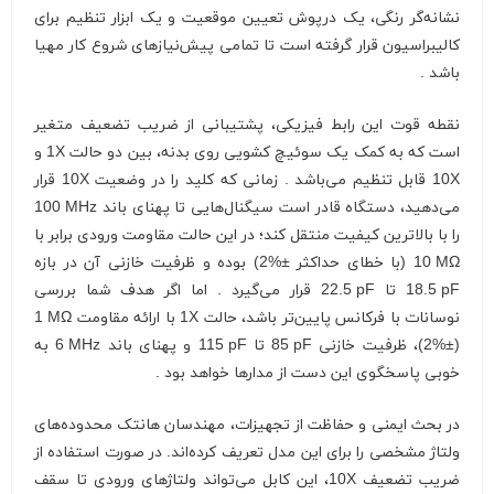
نشانه‌گر رنگی، یک درپوش تعیین موقعیت و یک ابزار تنظیم برای
کالیبراسیون قرار گرفته است تا تمامی پیش‌نیازهای شروع کار مهیا
باشد .
نقطه قوت این رابط فیزیکی، پشتیبانی از ضریب تضعیف متغیر
است که به کمک یک سوئیچ کشویی روی بدنه، بین دو حالت
1X
و
10X
قابل تنظیم می‌باشد . زمانی که کلید را در وضعیت
10X
قرار
می‌دهید، دستگاه قادر است سیگنال‌هایی تا پهنای باند
100 MHz
را با بالاترین کیفیت منتقل کند؛ در این حالت مقاومت ورودی برابر با
10 MΩ
(با خطای حداکثر ±
2%
) بوده و ظرفیت خازنی آن در بازه
18.5 pF
تا
22.5 pF
قرار می‌گیرد . اما اگر هدف شما بررسی
نوسانات با فرکانس پایین‌تر باشد، حالت
1X
با ارائه مقاومت
1 MΩ
(±
2%
)، ظرفیت خازنی
85 pF
تا
115 pF
و پهنای باند
6 MHz
به
خوبی پاسخگوی این دست از مدارها خواهد بود .
در بحث ایمنی و حفاظت از تجهیزات، مهندسان هانتک محدوده‌های
ولتاژ مشخصی را برای این مدل تعریف کرده‌اند. در صورت استفاده از
ضریب تضعیف
10X
، این کابل می‌تواند ولتاژهای ورودی تا سقف