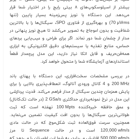
بیشتر از اسیلوسکوپ‌های ۸ بیتی رایج را در اختیار شما قرار
می‌دهد. این دستگاه با نویز پس‌زمینه بسیار پایین (تنها
70 μVrms
) و بهره‌گیری از فناوری SPO، سیگنال‌ها را با بالاترین
شفافیت و بدون اعوجاج به تصویر می‌کشد تا هیچ نویز پنهانی در
مدار از چشمان شما دور نماند. اگر برای طراحی و عیب‌یابی بردهای
حساس، منابع تغذیه یا سیستم‌های دقیق الکترونیکی به ابزاری
همه‌فن‌حریف و قابل اتکا نیاز دارید، این مدل پرچمدار قطعاً
استانداردهای آزمایشگاه شما را متحول خواهد کرد.
در بررسی مشخصات سخت‌افزاری، این دستگاه با پهنای باند
200 MHz
و 4 کانال ورودی آنالوگ، انعطاف‌پذیری بالایی را برای
پایش همزمان چندین سیگنال از مدار فراهم می‌کند. قدرت پردازشی
این مدل در نرخ نمونه‌برداری حداکثری
2 GSa/s
(در حالت تک‌کانال)
و عمق حافظه خیره‌کننده
100 Mpts
نهفته است که ثبت
طولانی‌ترین سیگنال‌ها را بدون افت کیفیت تضمین می‌نماید.
همچنین، سرعت فوق‌العاده ثبت شکل‌موج که در حالت عادی
120,000 wfm/s
است و در حالت Sequence تا مرز
500,000 wfm/s
افزایش می‌یابد، به شما این اطمینان را می‌دهد که