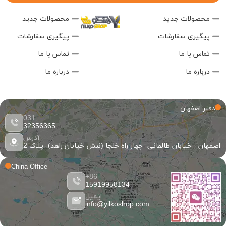
محصولات جدید
محصولات جدید
پیگیری سفارشات
پیگیری سفارشات
تماس با ما
تماس با ما
درباره ما
درباره ما
دفتر اصفهان
031
32356365
آدرس
اصفهان - خیابان طالقانی- چهار راه خلجا (نبش خیابان زاهد)- پلاک 2
China Office
86+
15919958134
ایمیل
info@yilkoshop.com